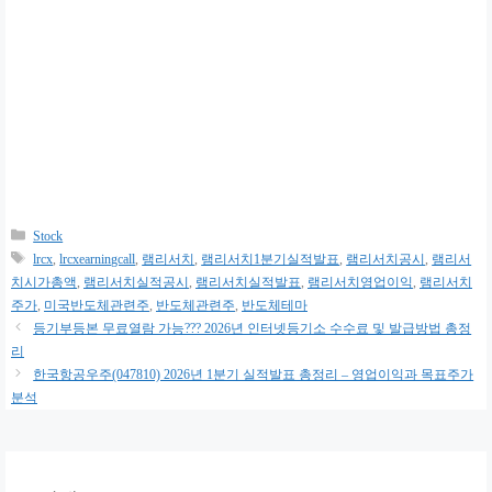
카
Stock
테
태
lrcx
,
lrcxearningcall
,
램리서치
,
램리서치1분기실적발표
,
램리서치공시
,
램리서
고
그
치시가총액
,
램리서치실적공시
,
램리서치실적발표
,
램리서치영업이익
,
램리서치
리
주가
,
미국반도체관련주
,
반도체관련주
,
반도체테마
등기부등본 무료열람 가능??? 2026년 인터넷등기소 수수료 및 발급방법 총정
리
한국항공우주(047810) 2026년 1분기 실적발표 총정리 – 영업이익과 목표주가
분석