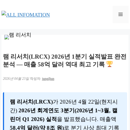
컨
텐
메
츠
로
뉴
건
너
뛰
램 리서치(LRCX) 2026년 1분기 실적발표 완전
기
분석 — 매출 58억 달러 역대 최고 기록
2026년 04월 23일
작성자:
jungiljun
램 리서치(LRCX)
가 2026년 4월 22일(현지시
간)
2026년 회계연도 3분기(2026년 1~3월, 캘
린더 Q1 2026) 실적
을 발표했습니다. 매출액
58.4억 달러(약 8조 원)
로 분기 사상 최대 기록