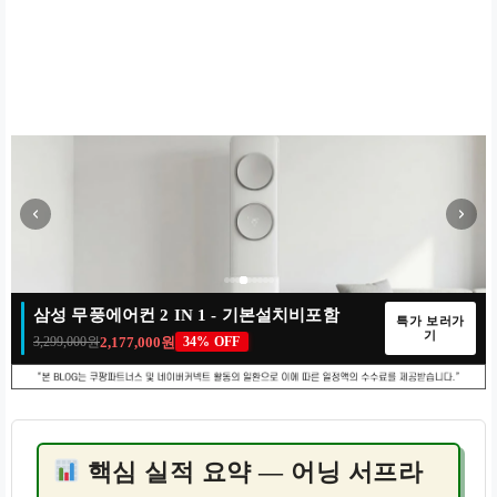
삼성 무풍에어컨 2 IN 1 - 기본설치비포함
특가 보러가
매일 새로운 특가
이벤트 종료
100% 당첨
기
2,177,000원
3,299,000원
34% OFF
선착순 마감
00
00
:
:
00
11
:
:
00
35
:
:
00
20
00
:
04
:
35
:
20
00
:
04
:
35
:
20
DAYS
DAYS
HRS
HRS
MIN
MIN
SEC
SEC
DAYS
HRS
MIN
SEC
DAYS
HRS
MIN
SEC
핵심 실적 요약 — 어닝 서프라