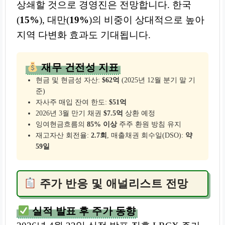
상쇄할 것으로 경영진은 전망합니다. 한국
(
15%
), 대만(
19%
)의 비중이 상대적으로 높아
지역 다변화 효과도 기대됩니다.
재무 건전성 지표
현금 및 현금성 자산:
$62억
(2025년 12월 분기 말 기
준)
자사주 매입 잔여 한도:
$51억
2026년 3월 만기 채권
$7.5억
상환 예정
잉여현금흐름의
85% 이상
주주 환원 방침 유지
재고자산 회전율:
2.7회
, 매출채권 회수일(DSO):
약
59일
주가 반응 및 애널리스트 전망
실적 발표 후 주가 동향