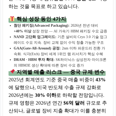
하는 것을 목표로 하고 있습니다.
핵심 성장 동인 4가지
첨단 패키징(Advanced Packaging):
2026년 전년 대비
+40% 이상
성장 전망 — AI 가속기·HBM 패키징 수요 급증
NAND 고단화 업그레이드:
기존 설비의 Cryo 3.0 기술 업그
레이드 수요 지속. 장비 교체 없이 수익 창출 가능한 구조
GAA(Gate-All-Around) 공정:
2nm 이하 파운드리 전환 가
속화. 식각(Etch) 장비 세계 1위인 램 리서치가 핵심 수혜
DRAM · HBM 투자 확대:
SK하이닉스·삼성전자·마이크론
의 HBM3E 생산 확대에 따른 장비 수요 증가
지역별 매출 리스크 — 중국 규제 변수
2025년 회계연도 기준 중국 매출 비중이
43%
에 달했으나, 미국 반도체 수출 규제 강화로
2026년에는
30% 이하
로 하락할 전망입니다.
규제 영향은 2026년 연간
$6억 달러
규모로 추
산되나, 글로벌 장비 지출 확대가 이를 충분히