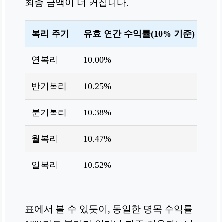
최종 금액이 더 커집니다.
복리 주기
유효 연간 수익률(10% 기준)
3
연복리
10.00%
1
반기복리
10.25%
1
분기복리
10.38%
1
월복리
10.47%
1
일복리
10.52%
2
표에서 볼 수 있듯이, 동일한 명목 수익률