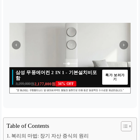
삼성 무풍에어컨 2 IN 1 - 기본설치비포
매일 새로운 특가
이벤트 종료
100% 당첨
특가 보러가
선착순 마감
함
00
00
:
:
00
14
:
:
00
23
:
:
00
28
00
:
07
:
23
:
28
기
00
:
07
:
23
:
28
2,177,000원
3,299,000원
34% OFF
DAYS
DAYS
HRS
HRS
MIN
MIN
SEC
SEC
DAYS
HRS
MIN
SEC
DAYS
HRS
MIN
SEC
Table of Contents
복리의 마법: 장기 자산 증식의 원리