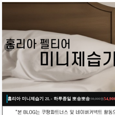
선착순 마감
홈리아 미니제습기 2L - 하루종일 뽀송뽀송
54,9
|
98,000원
매일 새로운 특가
이벤트 종료
100% 당첨
00
:
07
:
16
:
39
00
00
:
:
00
14
:
:
00
16
:
:
00
39
00
:
07
:
16
:
39
DAYS
HRS
MIN
SEC