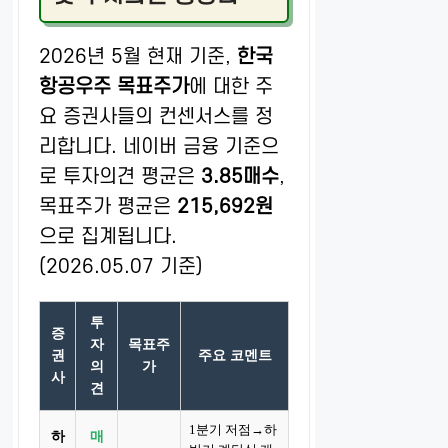
2026년 5월 현재 기준,
한국
항공우주 목표주가
에 대한 주
요 증권사들의 컨센서스를 정
리합니다. 네이버 금융 기준으
로 투자의견 평균은
3.85매수
,
목표주가 평균은
215,692원
으로 집계됩니다.
(2026.05.07 기준)
투
증
자
목표주
권
주요 코멘트
의
가
사
견
1분기 저점→하
하
매