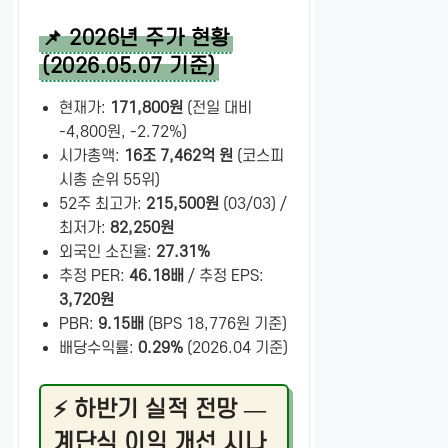
📌 2026년 주가 현황
(2026.05.07 기준)
현재가:
171,800원
(전일 대비
-4,800원, -2.72%)
시가총액:
16조 7,462억 원
(코스피
시총 순위 55위)
52주 최고가:
215,500원
(03/03) /
최저가:
82,250원
외국인 소진율:
27.31%
추정 PER:
46.18배
/ 추정 EPS:
3,720원
PBR:
9.15배
(BPS 18,776원 기준)
배당수익률:
0.29%
(2026.04 기준)
⚡ 하반기 실적 전망 —
계단식 이익 개선 시나