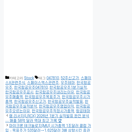
카테고리
Stock
태그
047810
,
52주신고가
,
스페이
스X관련주식
,
스페이스엑스관련주
,
우주테마
,
한국항공
우주
,
한국항공우주047810
,
한국항공우주1분기실적
,
한국항공우주공시
,
한국항공우주내리는이유
,
한국항공
우주매출액
,
한국항공우주목표주가
,
한국항공우주시가
총액
,
한국항공우주신고가
,
한국항공우주실적발표
,
한
국항공우주실적분석
,
한국항공우주영업이익
,
한국항공
우주오르는이유
,
한국항공우주적정시가총액
,
항공테마
램 리서치(LRCX) 2026년 1분기 실적발표 완전 분석
— 매출 58억 달러 역대 최고 기록 🏆
마이크론 테크놀로지(MU) 시가총액 1조달러 클럽 가
입 – 목표주가 535달러→1,625달러 3배 상향시킨 증권