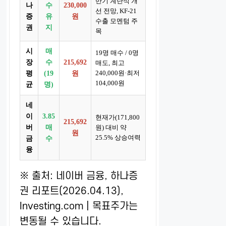
반기 계단식 개
나
수
230,000
선 전망, KF-21
증
유
원
수출 모멘텀 주
권
지
목
시
매
19명 매수 / 0명
장
수
215,692
매도, 최고
240,000원·최저
평
(19
원
104,000원
균
명)
네
이
3.85
현재가(171,800
215,692
버
매
원) 대비 약
원
25.5% 상승여력
금
수
융
※ 출처: 네이버 금융, 하나증
권 리포트(2026.04.13),
Investing.com | 목표주가는
변동될 수 있습니다.