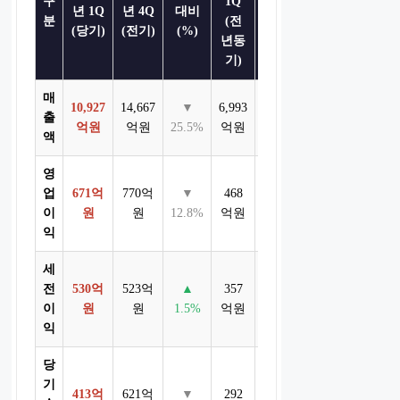
구
1Q
동기
년 1Q
년 4Q
대비
분
(전
대비
(당기)
(전기)
(%)
년동
(%)
기)
매
10,927
14,667
▼
6,993
▲
출
억원
억원
25.5%
억원
56.3%
액
영
업
671억
770억
▼
468
▲
이
원
원
12.8%
억원
43.4%
익
세
전
530억
523억
▲
357
▲
이
원
원
1.5%
억원
48.5%
익
당
기
413억
621억
▼
292
▲