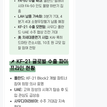
FA-50 수출 확대:
폴란드·말레이
시아 FA-50 인도 물량 하반기 집
중
LAH 납품 가속화:
3분기 7대, 4
분기 4대 소형무장헬기 납품 예정
KF-21 수출 모멘텀:
사우디·폴란
드·UAE 수주 협상 진전 기대
美 차세대훈련기 사업:
KAI·록히
드마틴 컨소시엄, 10조 원 규모 입
찰 참여 전망
📌 KF-21 글로벌 수출 파이
프라인 현황
폴란드:
KF-21 Block2 개발 파트너
참여 희망 의사 표명
UAE:
고위 장성의 시제기 탑승 후 도
입 관심도 급상승
사우디아라비아:
수주 기대감 지속
확대