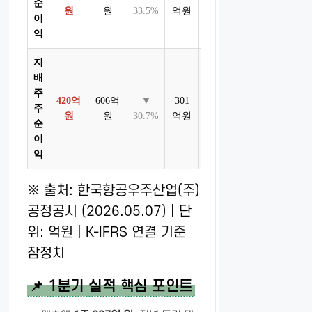
순
원
원
33.5%
억원
41.7%
이
익
지
배
주
420억
606억
▼
301
▲
주
원
원
30.7%
억원
39.7%
순
이
익
※ 출처: 한국항공우주산업(주)
공정공시 (2026.05.07) | 단
위: 억원 | K-IFRS 연결 기준
잠정치
📌 1분기 실적 핵심 포인트