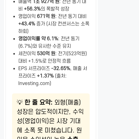
매출액
1조 927억 원
: 전년 동기 대
비
+56.3%
의 폭발적 성장
영업이익
671억 원
: 전년 동기 대비
+43.4%
증가 (시장 컨센서스는 소폭
하회)
영업이익률 약 6.1%
: 전년 동기
(6.7%)와 유사한 수준 유지
세전이익
530억 원
: 전기(523억원)
대비 +1.5%로 안정적 흐름
EPS 서프라이즈
-32.65%
, 매출 서
프라이즈
+1.37%
(출처:
Investing.com)
💡
한 줄 요약:
외형(매출)
성장은 압도적이지만, 수익
성(영업이익)은 시장 기대
에 소폭 못 미쳤습니다. 원