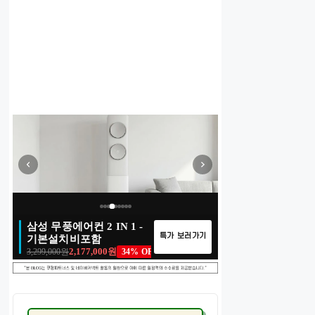
매일 새로운 특가
이벤트 종료
100% 당첨
선착순 마감
00
00
:
:
00
16
:
:
00
31
:
:
00
41
00
:
09
:
31
:
41
00
:
09
:
31
:
41
홈리아 미니제습기 2L - 하
DAYS
DAYS
HRS
HRS
MIN
MIN
SEC
SEC
DAYS
HRS
MIN
SEC
특가 보러가기
DAYS
HRS
MIN
SEC
루종일 뽀송뽀송
54,900원
98,000원
44% OFF