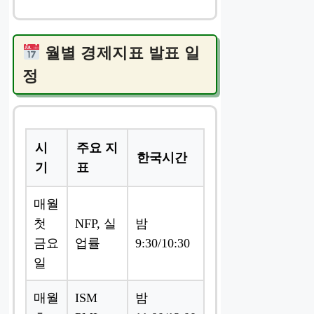
월별 경제지표 발표 일
정
시
주요 지
한국시간
기
표
매월
첫
NFP, 실
밤
금요
업률
9:30/10:30
일
매월
ISM
밤