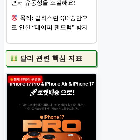
면서 유동성을 조절해요!
목적:
갑작스런 QE 중단으
로 인한 “테이퍼 탠트럼” 방지
달러 관련 핵심 지표
현재 61명이 구경중