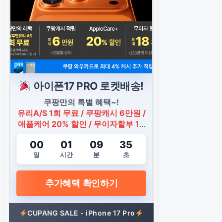
아이폰17 PRO 로켓배송!
쿠팡만의 특별 혜택~!
유리A/S 1회 무료 / 쿠팡캐시 6만원 /
애플케어 20% 할인 / 무이자할부 18
개월
00
01
09
34
일
시간
분
초
추가혜택 확인하기
CUPANG SALE - iPhone 17 Pro