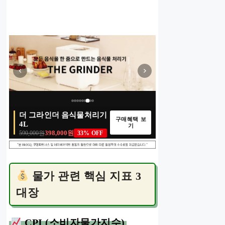
매일 새로운 특가
이벤트 종료
100% 당첨
선착순 마감
00
00
:
:
00
00
:
:
00
25
:
:
00
07
00
:
17
:
25
:
07
00
:
17
:
25
:
07
더 그라인더 음식물처리기
구매혜택 보
DAYS
DAYS
HRS
HRS
MIN
MIN
SEC
SEC
DAYS
HRS
MIN
SEC
DAYS
HRS
MIN
SEC
4L
기
398,000원
590,000원
33% OFF
물가 관련 핵심 지표 3
대장
CPI (소비자물가지수)