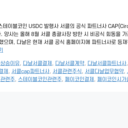
스테이블코인 USDC 발행사 서클의 공식 파트너사 CAP(Circ
니다. 양사는 올해 8월 서클 총괄사장 방한 시 비공식 회동을 가
료했으며, 다날은 현재 서클 공식 홈페이지에 파트너사로 등재
기
날상승이유
,
다날서클결제
,
다날서클계약
,
다날서클파트너사
결제
,
서클cap파트너사
,
서클관련주식
,
서클다날업무협약
,
제관련주
,
스테이블코인관련주
,
페이코인결제
,
페이코인시가