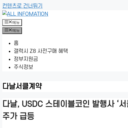
컨텐츠로 건너뛰기
메뉴
메뉴
홈
갤럭시 Z8 사전구매 혜택
정부지원금
주식정보
다날서클계약
다날, USDC 스테이블코인 발행사 ‘서
주가 급등