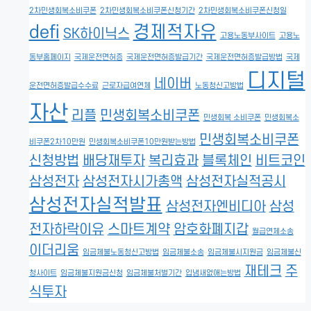
2차민생회복소비쿠폰
2차민생회복소비쿠폰신청기간
2차민생회복소비쿠폰신청일
defi
경제적자유
SK하이닉스
고용노동부사이트
고용노
동부홈페이지
국제운전면허증
국제운전면허증발급기간
국제운전면허증발급방법
국제
디지털
네이버
운전면허증발급수수료
근로자급여연체
노동청신고방법
자산
리플
민생회복소비쿠폰
민생회복 소비쿠폰
민생회복소
민생회복소비쿠폰
비쿠폰2차10만원
민생회복소비쿠폰10만원받는방법
신청방법
배당재투자
복리효과
블록체인
비트코인
삼성전자
삼성전자시가총액
삼성전자실적공시
삼성전자실적발표
삼성전자엔비디아
삼성
전자하락이유
스마트계약
암호화폐지갑
월급연체소송
이더리움
임금체불노동청신고방법
임금체불소송
임금체불시지원금
임금체불신
재테크
주
청사이트
임금체불지원금신청
임금체불처벌기간
입냄새없애는방법
식투자