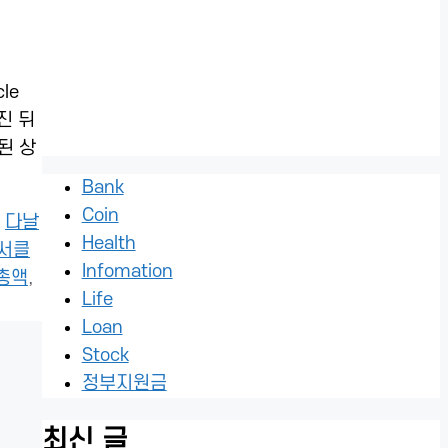
le
진 뒤
된 상
Bank
Coin
,
다날
Health
서클
Infomation
총액
,
Life
Loan
Stock
정부지원금
최신 글