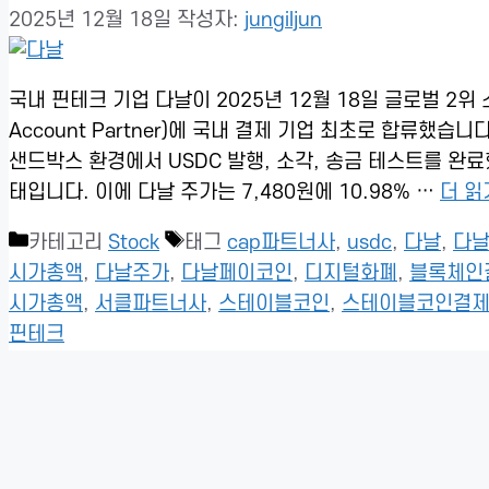
2025년 12월 18일
작성자:
jungiljun
국내 핀테크 기업 다날이 2025년 12월 18일 글로벌 2위 
Account Partner)에 국내 결제 기업 최초로 합류했습
샌드박스 환경에서 USDC 발행, 소각, 송금 테스트를 완
태입니다. 이에 다날 주가는 7,480원에 10.98% …
더 읽
카테고리
Stock
태그
cap파트너사
,
usdc
,
다날
,
다
시가총액
,
다날주가
,
다날페이코인
,
디지털화폐
,
블록체인
시가총액
,
서클파트너사
,
스테이블코인
,
스테이블코인결
핀테크