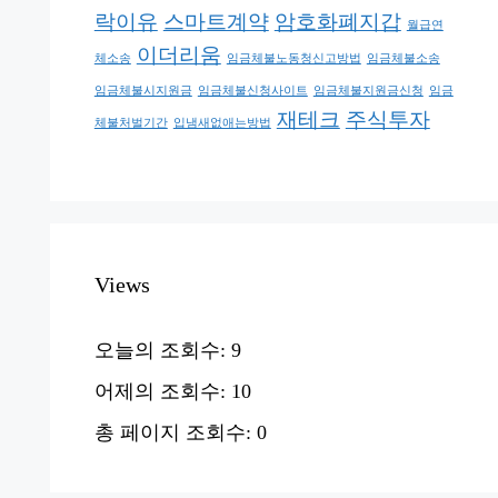
락이유
스마트계약
암호화폐지갑
월급연
이더리움
체소송
임금체불노동청신고방법
임금체불소송
임금체불시지원금
임금체불신청사이트
임금체불지원금신청
임금
재테크
주식투자
체불처벌기간
입냄새없애는방법
Views
오늘의 조회수:
9
어제의 조회수:
10
총 페이지 조회수:
0