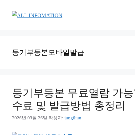
컨
텐
츠
로
건
너
등기부등본모바일발급
뛰
기
등기부등본 무료열람 가능??
수료 및 발급방법 총정리
2026년 03월 26일
작성자:
jungiljun