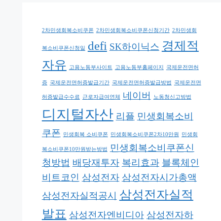
2차민생회복소비쿠폰
2차민생회복소비쿠폰신청기간
2차민생회
defi
경제적
SK하이닉스
복소비쿠폰신청일
자유
고용노동부사이트
고용노동부홈페이지
국제운전면허
증
국제운전면허증발급기간
국제운전면허증발급방법
국제운전면
네이버
허증발급수수료
근로자급여연체
노동청신고방법
디지털자산
리플
민생회복소비
쿠폰
민생회복 소비쿠폰
민생회복소비쿠폰2차10만원
민생회
민생회복소비쿠폰신
복소비쿠폰10만원받는방법
청방법
배당재투자
복리효과
블록체인
비트코인
삼성전자
삼성전자시가총액
삼성전자실적
삼성전자실적공시
발표
삼성전자엔비디아
삼성전자하