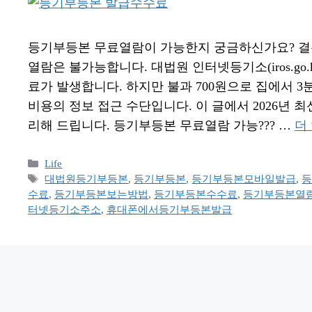
등기부등본 무료열람이 가능한지 궁금하신가요? 결론
열람은 불가능합니다. 대법원 인터넷등기소(iros.go.k
료가 발생합니다. 하지만 불과 700원으로 집에서 
비용의 정보 접근 수단입니다. 이 글에서 2026년 최
리해 드립니다. 등기부등본 무료열람 가능??? …
더
카
Life
테
태
대법원등기부등본
,
등기부등본
,
등기부등본모바일발급
,
고
그
수료
,
등기부등본보는방법
,
등기부등본수수료
,
등기부등본열
리
터넷등기소주소
,
휴대폰에서등기부등본발급