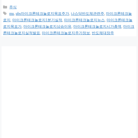
카
주식
테
태
mu
,
ubs마이크론테크놀로지목표주가
,
나스닥반도체관련주
,
마이크론테크놀
고
그
로지
,
마이크론테크놀로지1분기실적
,
마이크론테크놀로지뉴스
,
마이크론테크놀
리
로지목표가
,
마이크론테크놀로지상승이유
,
마이크론테크놀로지시가총액
,
마이크
론테크놀로지실적발표
,
마이크론테크놀로지주가정보
,
반도체대장주