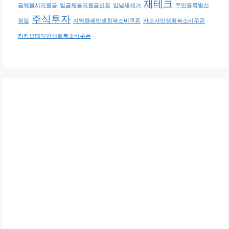
재테크
금체불시지원금
임금체불지원금신청
입냄새제거
주민등록별신
주식투자
청일
지역화폐민생회복소비쿠폰
카드사민생회복소비쿠폰
카카오페이민생회복소비쿠폰