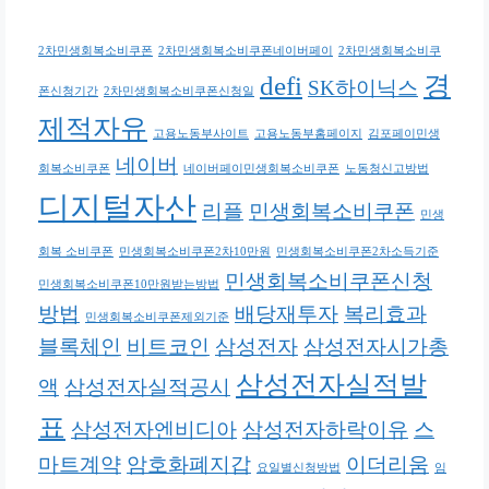
2차민생회복소비쿠폰
2차민생회복소비쿠폰네이버페이
2차민생회복소비쿠
defi
경
SK하이닉스
폰신청기간
2차민생회복소비쿠폰신청일
제적자유
고용노동부사이트
고용노동부홈페이지
김포페이민생
네이버
회복소비쿠폰
네이버페이민생회복소비쿠폰
노동청신고방법
디지털자산
리플
민생회복소비쿠폰
민생
회복 소비쿠폰
민생회복소비쿠폰2차10만원
민생회복소비쿠폰2차소득기준
민생회복소비쿠폰신청
민생회복소비쿠폰10만원받는방법
방법
배당재투자
복리효과
민생회복소비쿠폰제외기준
블록체인
비트코인
삼성전자
삼성전자시가총
삼성전자실적발
액
삼성전자실적공시
표
삼성전자엔비디아
삼성전자하락이유
스
마트계약
암호화폐지갑
이더리움
요일별신청방법
임