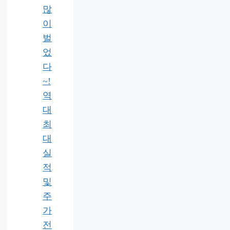
많
이
벌
었
다
~!
역
대
최
대
실
적
및
주
가
전