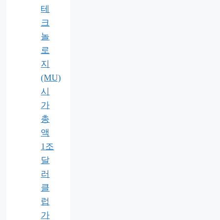
테
크
놀
로
지
(MU)
시
가
총
액
1조
달
러
클
럽
가