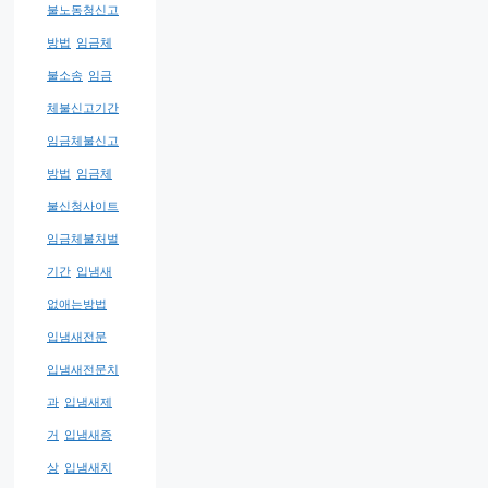
불노동청신고
방법
임금체
불소송
임금
체불신고기간
임금체불신고
방법
임금체
불신청사이트
임금체불처벌
기간
입냄새
없애는방법
입냄새전문
입냄새전문치
과
입냄새제
거
입냄새증
상
입냄새치