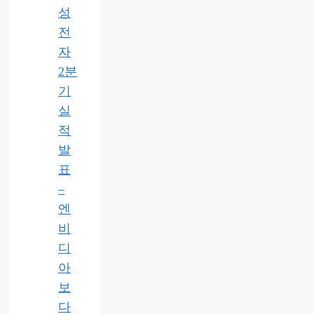
성
전
자
2분
기
실
적
발
표
–
엔
비
디
아
보
다