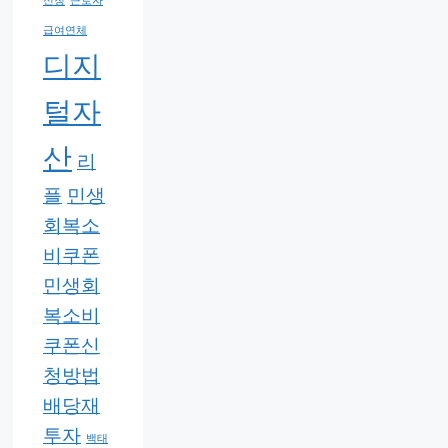
신청
근로자
급여연체
디지
털자
산
리
플
민생
회복소
비쿠폰
민생회
복소비
쿠폰신
청방법
배당재
투자
백태