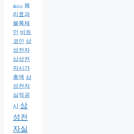
복
클리너
리효과
블록체
인
비트
코인
삼
성전자
삼성전
자시가
총액
삼
성전자
실적공
삼
시
성전
자실