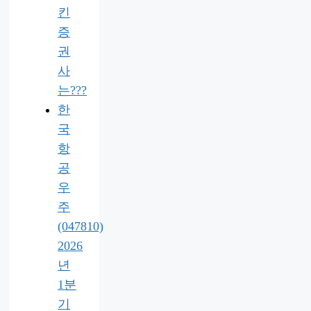
킨
증
권
사
는???
한
국
항
공
우
주
(047810)
2026
년
1분
기