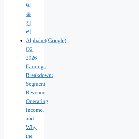
망
총
정
리
Alphabet(Google)
Q2
2026
Earnings
Breakdown:
Segment
Revenue,
Operating
Income,
and
Why
the