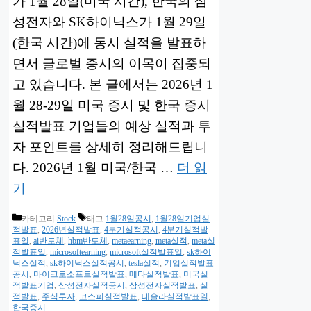
가 1월 28일(미국 시간), 한국의 삼
성전자와 SK하이닉스가 1월 29일
(한국 시간)에 동시 실적을 발표하
면서 글로벌 증시의 이목이 집중되
고 있습니다. 본 글에서는 2026년 1
월 28-29일 미국 증시 및 한국 증시
실적발표 기업들의 예상 실적과 투
자 포인트를 상세히 정리해드립니
다. 2026년 1월 미국/한국 …
더 읽
기
카테고리
Stock
태그
1월28일공시
,
1월28일기업실
적발표
,
2026년실적발표
,
4분기실적공시
,
4분기실적발
표일
,
ai반도체
,
hbm반도체
,
metaearning
,
meta실적
,
meta실
적발표일
,
microsoftearning
,
microsoft실적발표일
,
sk하이
닉스실적
,
sk하이닉스실적공시
,
tesla실적
,
기업실적발표
공시
,
마이크로소프트실적발표
,
메타실적발표
,
미국실
적발표기업
,
삼성전자실적공시
,
삼성전자실적발표
,
실
적발표
,
주식투자
,
코스피실적발표
,
테슬라실적발표일
,
한국증시