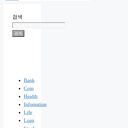
검색
검색
Bank
Coin
Health
Infomation
Life
Loan