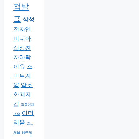
적발
표
삼성
전자엔
비디아
삼성전
자하락
이유
스
마트계
약
암호
화폐지
갑
월급연체
이더
소송
리움
임금
체불
임금체