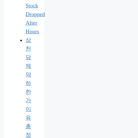
Stock
Dropped
After
Hours
삼
천
당
제
약
하
한
가
이
유
총
정