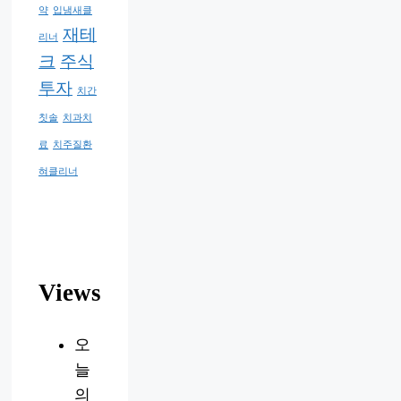
약
입냄새클
재테
리너
크
주식
투자
치간
칫솔
치과치
료
치주질환
혀클리너
Views
오
늘
의