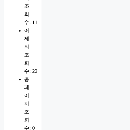
조
회
수:
11
어
제
의
조
회
수:
22
총
페
이
지
조
회
수:
0