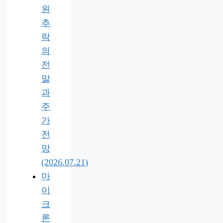
원
추
락
의
전
말
과
주
가
전
망
(2026.07.21)
마
이
크
론