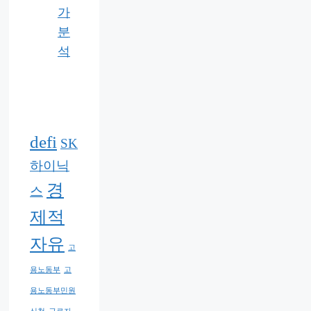
가
분
석
defi
SK
하이닉
경
스
제적
자유
고
용노동부
고
용노동부민원