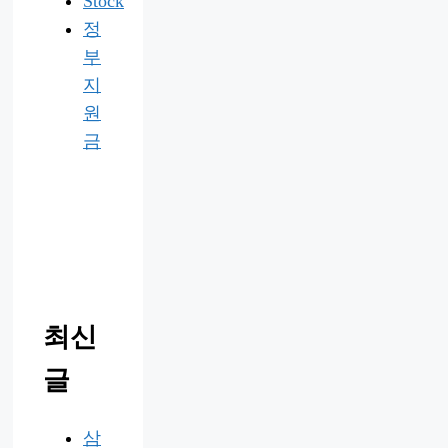
Stock
정
부
지
원
금
최신
글
삼