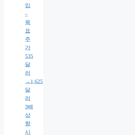
입
–
목
표
주
가
535
달
러
→1,625
달
러
3배
상
향
시