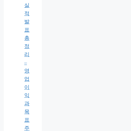
실
적
발
표
총
정
리
–
영
업
이
익
과
목
표
주