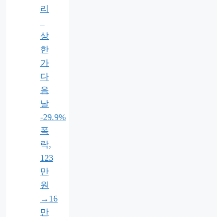
리
–
상
한
가
다
음
날
-29.9%
폭
락,
123
만
원
→16
만