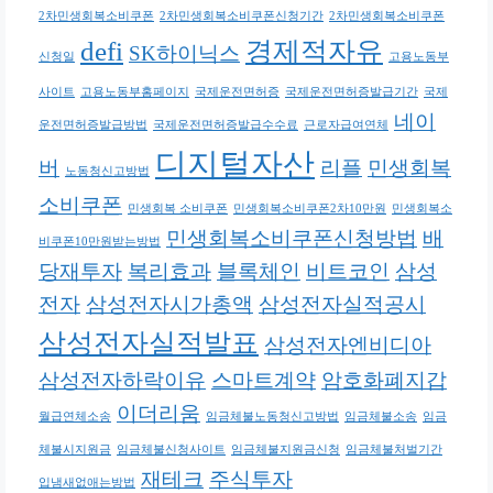
2차민생회복소비쿠폰
2차민생회복소비쿠폰신청기간
2차민생회복소비쿠폰
defi
경제적자유
SK하이닉스
신청일
고용노동부
사이트
고용노동부홈페이지
국제운전면허증
국제운전면허증발급기간
국제
네이
운전면허증발급방법
국제운전면허증발급수수료
근로자급여연체
디지털자산
버
리플
민생회복
노동청신고방법
소비쿠폰
민생회복 소비쿠폰
민생회복소비쿠폰2차10만원
민생회복소
민생회복소비쿠폰신청방법
배
비쿠폰10만원받는방법
당재투자
복리효과
블록체인
비트코인
삼성
전자
삼성전자시가총액
삼성전자실적공시
삼성전자실적발표
삼성전자엔비디아
삼성전자하락이유
스마트계약
암호화폐지갑
이더리움
월급연체소송
임금체불노동청신고방법
임금체불소송
임금
체불시지원금
임금체불신청사이트
임금체불지원금신청
임금체불처벌기간
재테크
주식투자
입냄새없애는방법