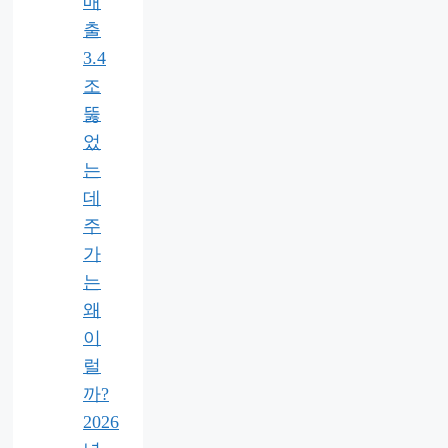
매
출
3.4
조
뚫
었
는
데
주
가
는
왜
이
럴
까?
2026