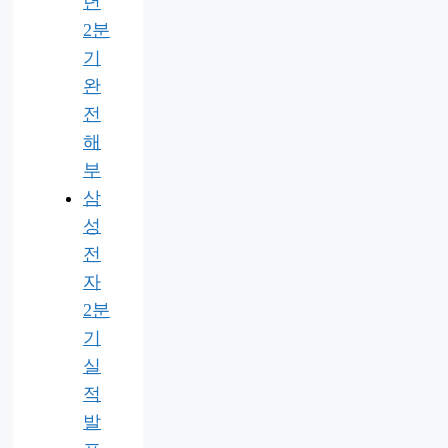
년
2분
기
완
전
해
부
삼
성
전
자
2분
기
실
적
발