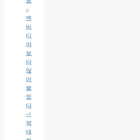
표
–
엔
비
디
아
보
다
많
이
벌
었
다
~!
역
대