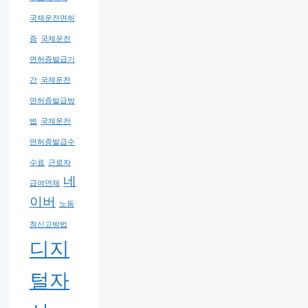
국제운전면허
증
국제운전
면허증발급기
간
국제운전
면허증발급방
법
국제운전
면허증발급수
수료
근로자
네
급여연체
이버
노동
청신고방법
디지
털자