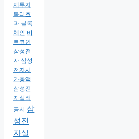
재투자
복리효
과
블록
체인
비
트코인
삼성전
자
삼성
전자시
가총액
삼성전
자실적
삼
공시
성전
자실