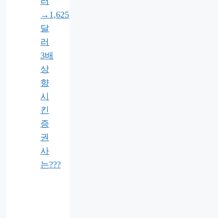
러
→1,625
달
러
3배
상
향
시
킨
증
권
사
는???