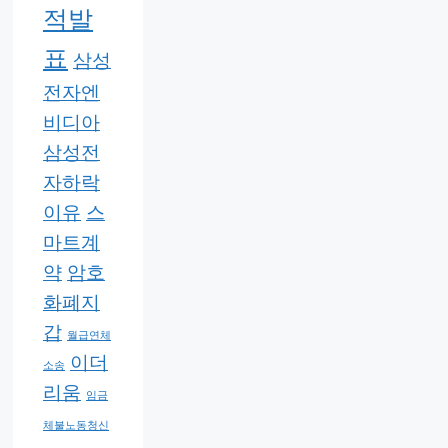
적발
표
삼성
전자엔
비디아
삼성전
자하락
이유
스
마트계
약
암호
화폐지
갑
월급연체
이더
소송
리움
임금
체불노동청신