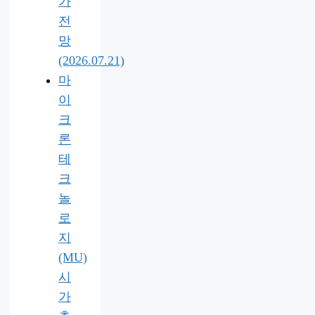
가
전
망
(2026.07.21)
마
이
크
론
테
크
놀
로
지
(MU)
시
가