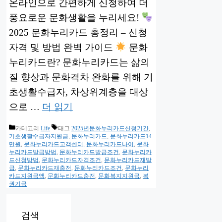
온라인으로 간편하게 신청하여 더
풍요로운 문화생활을 누리세요!
2025 문화누리카드 총정리 – 신청
자격 및 방법 완벽 가이드
문화
누리카드란? 문화누리카드는 삶의
질 향상과 문화격차 완화를 위해 기
초생활수급자, 차상위계층을 대상
으로 …
더 읽기
카테고리
Life
태그
2025년문화누리카드신청기간
,
기초생활수급자지원금
,
문화누리카드
,
문화누리카드14
만원
,
문화누리카드고객센터
,
문화누리카드나이
,
문화
누리카드발급방법
,
문화누리카드발급조건
,
문화누리카
드신청방법
,
문화누리카드자격조건
,
문화누리카드재발
급
,
문화누리카드재충전
,
문화누리카드조건
,
문화누리
카드지원금액
,
문화누리카드충전
,
문화복지지원금
,
복
권기금
검색