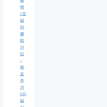
총
액
1조
달
러
클
럽
가
입
–
목
표
주
가
535
달