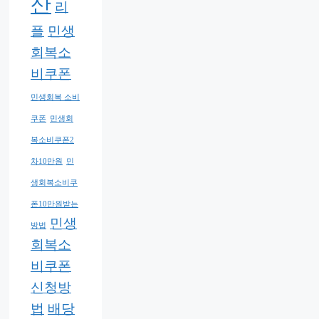
산
리
플
민생
회복소
비쿠폰
민생회복 소비
쿠폰
민생회
복소비쿠폰2
차10만원
민
생회복소비쿠
폰10만원받는
민생
방법
회복소
비쿠폰
신청방
법
배당