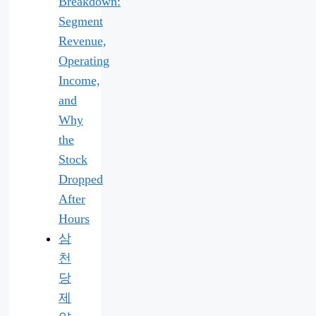
Breakdown:
Segment
Revenue,
Operating
Income,
and
Why
the
Stock
Dropped
After
Hours
삼
천
당
제