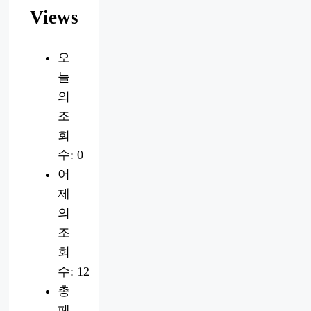
Views
오
늘
의
조
회
수:
0
어
제
의
조
회
수:
12
총
페