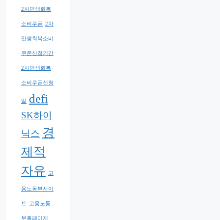
2차민생회복
소비쿠폰
2차
민생회복소비
쿠폰신청기간
2차민생회복
소비쿠폰신청
defi
일
SK하이
경
닉스
제적
자유
고
용노동부사이
트
고용노동
부홈페이지