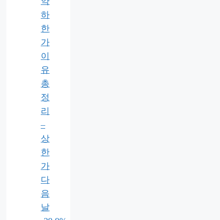
약
하
한
가
이
유
총
정
리
–
상
한
가
다
음
날