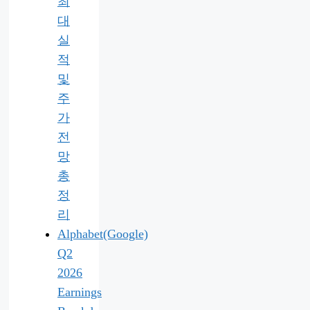
최
대
실
적
및
주
가
전
망
총
정
리
Alphabet(Google)
Q2
2026
Earnings