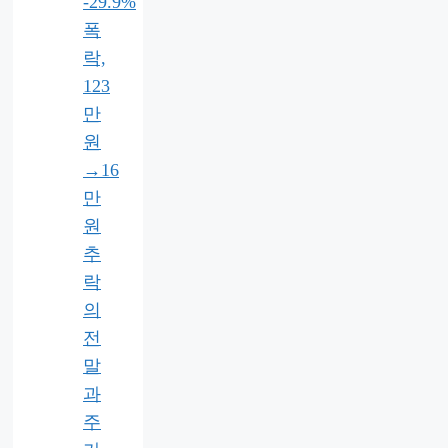
-29.9%
폭
락,
123
만
원
→16
만
원
추
락
의
전
말
과
주