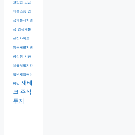
고방법
임금
체불소송
임
금체불시지원
금
임금체불
신청사이트
임금체불지원
금신청
임금
체불처벌기간
입냄새없애는
재테
방법
크
주식
투자