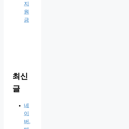
지
원
금
최신
글
네
이
버,