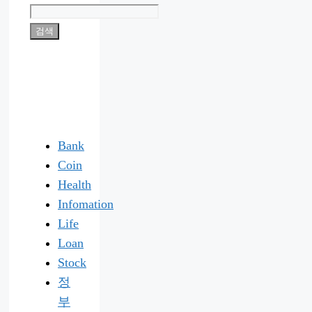
검색
Bank
Coin
Health
Infomation
Life
Loan
Stock
정
부