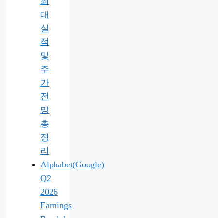
최
대
실
적
및
주
가
전
망
총
정
리
Alphabet(Google)
Q2
2026
Earnings