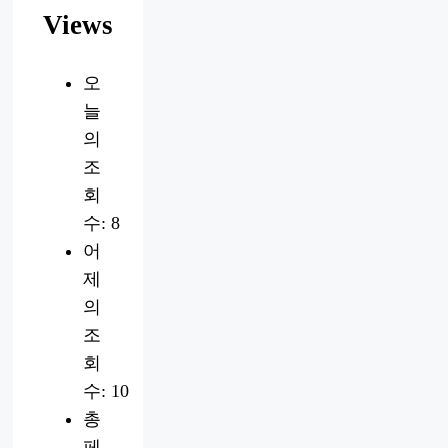
Views
오
늘
의
조
회
수:
8
어
제
의
조
회
수:
10
총
페