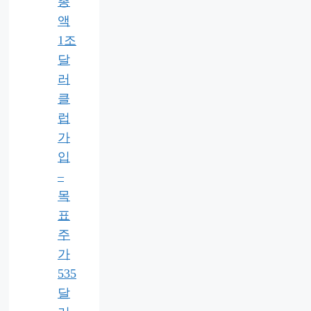
총
액
1조
달
러
클
럽
가
입
–
목
표
주
가
535
달