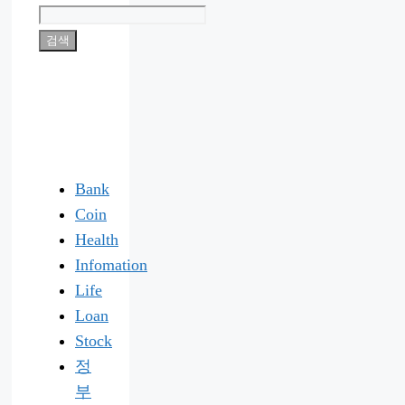
검색
Bank
Coin
Health
Infomation
Life
Loan
Stock
정
부