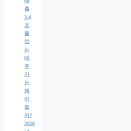
매
출
3.4
조
뚫
었
는
데
주
가
는
왜
이
럴
까?
2026