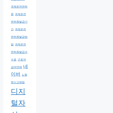
국제운전면허
증
국제운전
면허증발급기
간
국제운전
면허증발급방
법
국제운전
면허증발급수
수료
근로자
네
급여연체
이버
노동
청신고방법
디지
털자