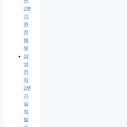
년
2분
기
완
전
해
부
삼
성
전
자
2분
기
실
적
발