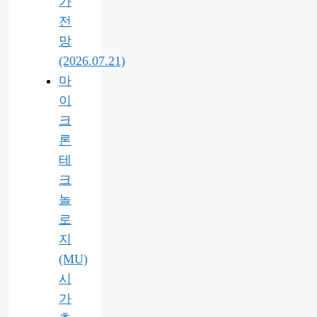
가
전
망
(2026.07.21)
마
이
크
론
테
크
놀
로
지
(MU)
시
가