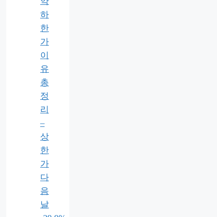
약
하
한
가
이
유
총
정
리
–
상
한
가
다
음
날