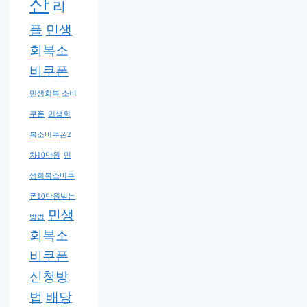
산
리
플
민생
회복소
비쿠폰
민생회복 소비
쿠폰
민생회
복소비쿠폰2
차10만원
민
생회복소비쿠
폰10만원받는
민생
방법
회복소
비쿠폰
신청방
법
배당