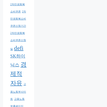
2차민생회복
소비쿠폰
2차
민생회복소비
쿠폰신청기간
2차민생회복
소비쿠폰신청
defi
일
SK하이
경
닉스
제적
자유
고
용노동부사이
트
고용노동
부홈페이지