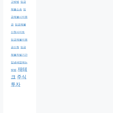
고방법
임금
체불소송
임
금체불시지원
금
임금체불
신청사이트
임금체불지원
금신청
임금
체불처벌기간
입냄새없애는
재테
방법
크
주식
투자