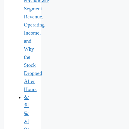
Breakdown:
Segment
Revenue,
Operating
Income,
and
Why
the
Stock
Dropped
After
Hours
삼
천
당
제