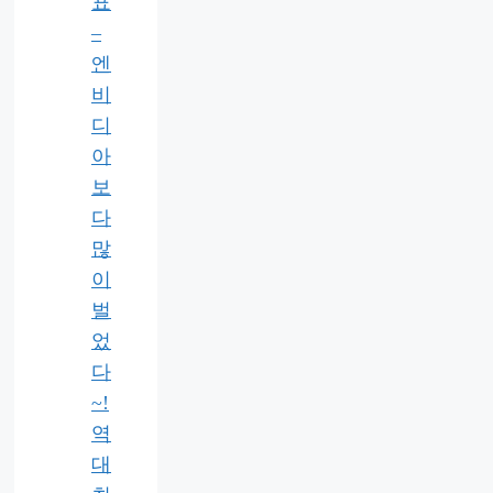
표
–
엔
비
디
아
보
다
많
이
벌
었
다
~!
역
대