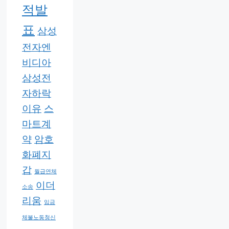
적발
표
삼성
전자엔
비디아
삼성전
자하락
이유
스
마트계
약
암호
화폐지
갑
월급연체
이더
소송
리움
임금
체불노동청신