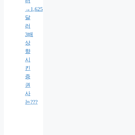
러
→1,625
달
러
3배
상
향
시
킨
증
권
사
는???