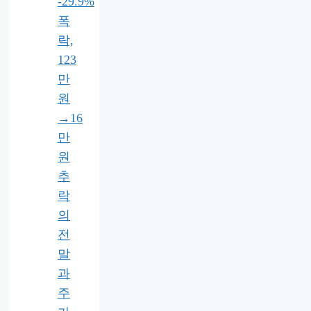
-29.9%
폭
락,
123
만
원
→16
만
원
추
락
의
전
말
과
주