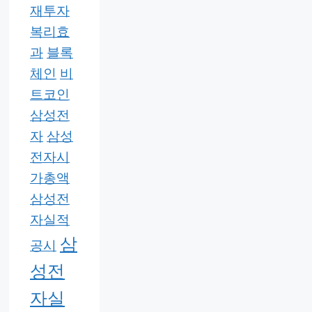
재투자
복리효
과
블록
체인
비
트코인
삼성전
자
삼성
전자시
가총액
삼성전
자실적
삼
공시
성전
자실