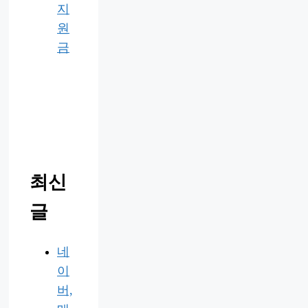
지
원
금
최신
글
네
이
버,