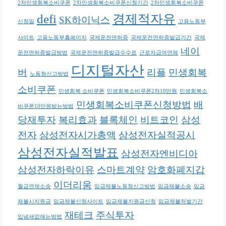
2차민생회복소비쿠폰
2차민생회복소비쿠폰신청기간
2차민생회복소비쿠폰
defi
경제적자유
SK하이닉스
신청일
고용노동부
사이트
고용노동부홈페이지
국제운전면허증
국제운전면허증발급기간
국제
네이
운전면허증발급방법
국제운전면허증발급수수료
근로자급여연체
디지털자산
버
리플
민생회복
노동청신고방법
소비쿠폰
민생회복 소비쿠폰
민생회복소비쿠폰2차10만원
민생회복소
민생회복소비쿠폰신청방법
배
비쿠폰10만원받는방법
당재투자
복리효과
블록체인
비트코인
삼성
전자
삼성전자시가총액
삼성전자실적공시
삼성전자실적발표
삼성전자엔비디아
삼성전자하락이유
스마트계약
암호화폐지갑
이더리움
월급연체소송
임금체불노동청신고방법
임금체불소송
임금
체불시지원금
임금체불신청사이트
임금체불지원금신청
임금체불처벌기간
재테크
주식투자
입냄새없애는방법