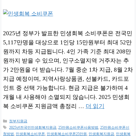
2025년 정부가 발표한 민생회복 소비쿠폰은 전국민
5,117만명을 대상으로 1인당 15만원부터 최대 52만
원까지 차등 지급됩니다. 4인 가족 기준 최대 208만
원까지 받을 수 있으며, 인구소멸지역 거주자는 추
가 2만원을 더 받습니다. 7월 중순 1차 지급, 8월 2차
지급 예정이며, 지역사랑상품권, 선불카드, 카드포
인트 중 선택 가능합니다. 현금 지급은 불가하며 4
개월 내 사용해야 소멸되지 않습니다. 2025 민생회
복 소비쿠폰 지원금액 총정리 …
더 읽기
카
정부지원금
테
태
2025년전국민민생회복지원금
,
25만원소비쿠폰사용방법
,
25만원소비쿠폰신
고
그
청방법
,
민생회복소비쿠폰
,
민생회복소비쿠폰25만원
,
민생회복지원금
,
민생회복
리