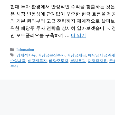
현대 투자 환경에서 안정적인 수익을 창출하는 것은
은 시장 변동성에 관계없이 꾸준한 현금 흐름을 제
의 기본 원칙부터 고급 전략까지 체계적으로 살펴보
위한 배당주 투자 전략을 상세히 알아보겠습니다. 
인 포트폴리오를 구축하기 …
더 읽기
카
Infomation
테
태
경제적자유
,
배당금분산투자
,
배당금세금
,
배당금세금과
고
그
수익세금
,
배당재투자
,
배당주투자
,
복리효과
,
재정적자유
,
주
리
분산