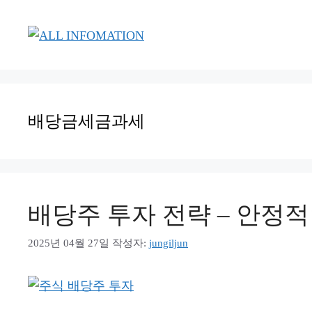
컨
텐
츠
로
건
너
배당금세금과세
뛰
기
배당주 투자 전략 – 안정
2025년 04월 27일
작성자:
jungiljun