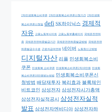
2차민생회복소비쿠폰
2차민생회복소비쿠폰신청기간
2차민생회
defi
경제적
SK하이닉스
복소비쿠폰신청일
자유
고용노동부사이트
고용노동부홈페이지
국제운전면허
증
국제운전면허증발급기간
국제운전면허증발급방법
국제운전면
네이버
허증발급수수료
근로자급여연체
노동청신고방법
디지털자산
리플
민생회복소비
쿠폰
민생회복 소비쿠폰
민생회복소비쿠폰2차10만원
민생회
민생회복소비쿠폰신
복소비쿠폰10만원받는방법
청방법
배당재투자
복리효과
블록체인
비트코인
삼성전자
삼성전자시가총액
삼성전자실적
삼성전자실적공시
발표
삼성전자엔비디아
삼성전자하