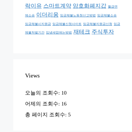
락이유
스마트계약
암호화폐지갑
월급연
이더리움
체소송
임금체불노동청신고방법
임금체불소송
임금체불시지원금
임금체불신청사이트
임금체불지원금신청
임금
재테크
주식투자
체불처벌기간
입냄새없애는방법
Views
오늘의 조회수:
10
어제의 조회수:
16
총 페이지 조회수:
5