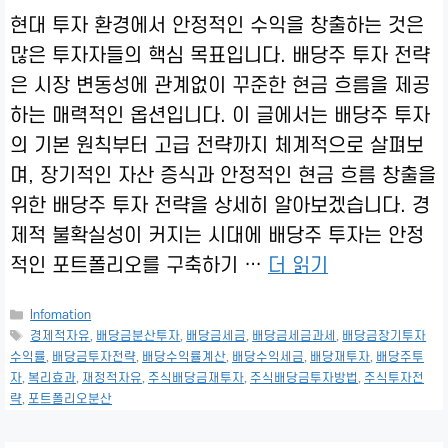
현대 투자 환경에서 안정적인 수익을 창출하는 것은
많은 투자자들의 핵심 목표입니다. 배당주 투자 전략
은 시장 변동성에 관계없이 꾸준한 현금 흐름을 제공
하는 매력적인 옵션입니다. 이 글에서는 배당주 투자
의 기본 원칙부터 고급 전략까지 체계적으로 살펴보
며, 장기적인 자산 증식과 안정적인 현금 흐름 창출을
위한 배당주 투자 전략을 상세히 알아보겠습니다. 경
제적 불확실성이 커지는 시대에 배당주 투자는 안정
적인 포트폴리오를 구축하기 …
더 읽기
카
Infomation
테
태
경제적자유
,
배당금분산투자
,
배당금세금
,
배당금세금과세
,
배당금장기투자
고
그
수익률
,
배당금투자전략
,
배당수익률계산
,
배당수익세금
,
배당재투자
,
배당주투
리
자
,
복리효과
,
재정적자유
,
주식배당금재투자
,
주식배당금투자방법
,
주식투자전
략
,
포트폴리오분산