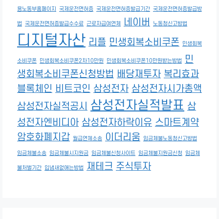
용노동부홈페이지
국제운전면허증
국제운전면허증발급기간
국제운전면허증발급방
네이버
법
국제운전면허증발급수수료
근로자급여연체
노동청신고방법
디지털자산
리플
민생회복소비쿠폰
민생회복
민
소비쿠폰
민생회복소비쿠폰2차10만원
민생회복소비쿠폰10만원받는방법
생회복소비쿠폰신청방법
배당재투자
복리효과
블록체인
비트코인
삼성전자
삼성전자시가총액
삼성전자실적발표
삼성전자실적공시
삼
성전자엔비디아
삼성전자하락이유
스마트계약
암호화폐지갑
이더리움
월급연체소송
임금체불노동청신고방법
임금체불소송
임금체불시지원금
임금체불신청사이트
임금체불지원금신청
임금체
재테크
주식투자
불처벌기간
입냄새없애는방법