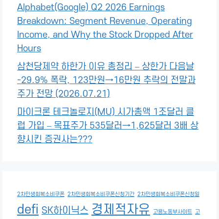
Alphabet(Google) Q2 2026 Earnings
Breakdown: Segment Revenue, Operating
Income, and Why the Stock Dropped After
Hours
삼천당제약 하한가 이유 총정리 – 상한가 다음날
-29.9% 폭락, 123만원→16만원 추락의 전말과
주가 전망 (2026.07.21)
마이크론 테크놀로지(MU) 시가총액 1조달러 클
럽 가입 – 목표주가 535달러→1,625달러 3배 상
향시킨 증권사는???
2차민생회복소비쿠폰
2차민생회복소비쿠폰신청기간
2차민생회복소비쿠폰신청일
defi
경제적자유
SK하이닉스
고용노동부사이트
고