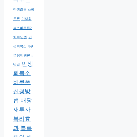
민생회복 소비
쿠폰
민생회
복소비쿠폰2
차10만원
민
생회복소비쿠
폰10만원받는
민생
방법
회복소
비쿠폰
신청방
법
배당
재투자
복리효
과
블록