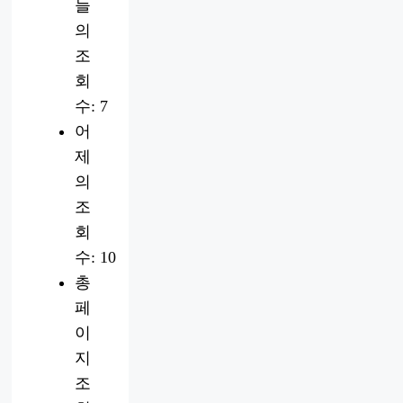
늘
의
조
회
수:
7
어
제
의
조
회
수:
10
총
페
이
지
조