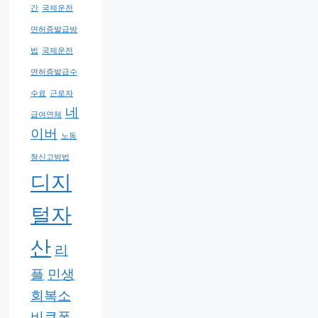
간
국제운전
면허증발급방
법
국제운전
면허증발급수
수료
근로자
네
급여연체
이버
노동
청신고방법
디지
털자
산
리
플
민생
회복소
비쿠폰