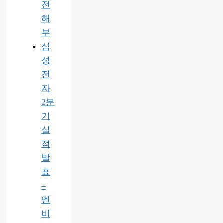
전
해
부
삼
성
전
자
2분
기
실
적
발
표
–
엔
비