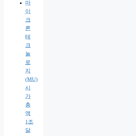
마
이
크
론
테
크
놀
로
지
(MU)
시
가
총
액
1조
달