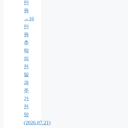
만
원
→16
만
원
추
락
의
전
말
과
주
가
전
망
(2026.07.21)