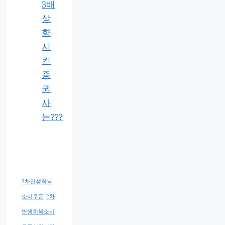
3배
상
향
시
킨
증
권
사
는???
2차민생회복
소비쿠폰
2차
민생회복소비