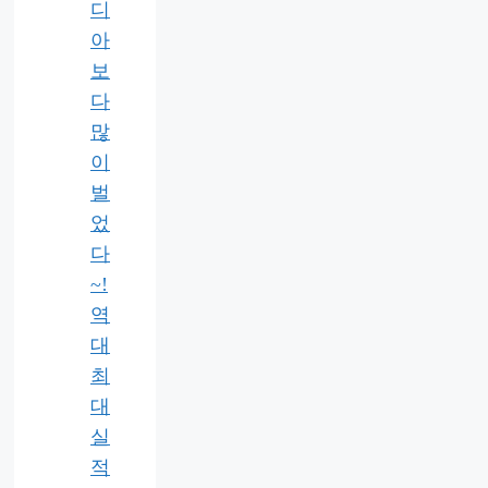
디
아
보
다
많
이
벌
었
다
~!
역
대
최
대
실
적