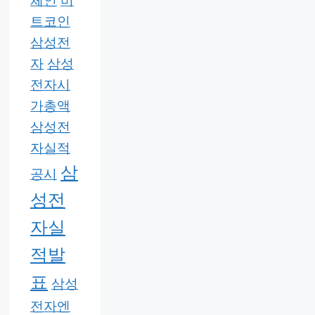
체인
비
트코인
삼성전
자
삼성
전자시
가총액
삼성전
자실적
삼
공시
성전
자실
적발
표
삼성
전자엔