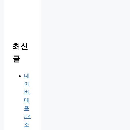
최신
글
네
이
버,
매
출
3.4
조