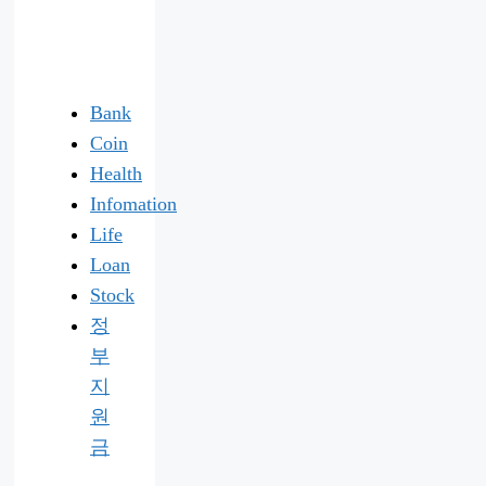
Bank
Coin
Health
Infomation
Life
Loan
Stock
정
부
지
원
금