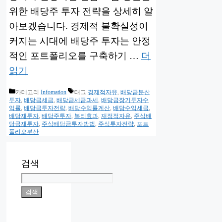
위한 배당주 투자 전략을 상세히 알
아보겠습니다. 경제적 불확실성이
커지는 시대에 배당주 투자는 안정
적인 포트폴리오를 구축하기 …
더
읽기
카테고리
Infomation
태그
경제적자유
,
배당금분산
투자
,
배당금세금
,
배당금세금과세
,
배당금장기투자수
익률
,
배당금투자전략
,
배당수익률계산
,
배당수익세금
,
배당재투자
,
배당주투자
,
복리효과
,
재정적자유
,
주식배
당금재투자
,
주식배당금투자방법
,
주식투자전략
,
포트
폴리오분산
검색
검색