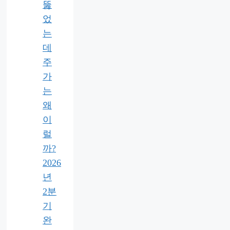
뚫
었
는
데
주
가
는
왜
이
럴
까?
2026
년
2분
기
완