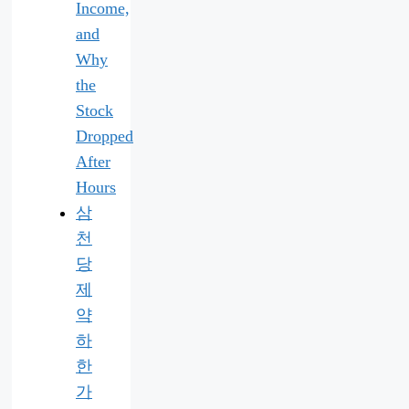
Income,
and
Why
the
Stock
Dropped
After
Hours
삼
천
당
제
약
하
한
가