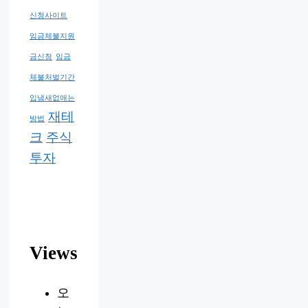
신청사이트
임금체불지원
금신청
임금
체불처벌기간
입냄새없애는
재테
방법
크
주식
투자
Views
오