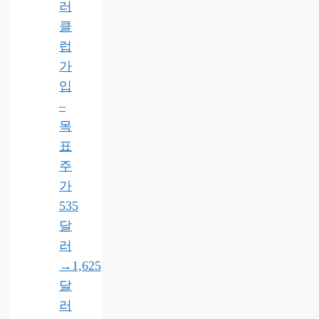
러
클
럽
가
입
–
목
표
주
가
535
달
러
→1,625
달
러