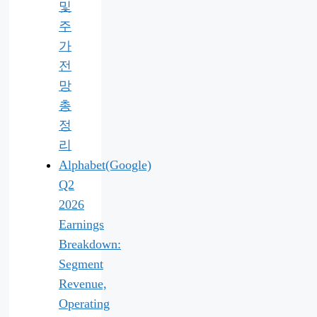
및
주
가
전
망
총
정
리
Alphabet(Google)
Q2
2026
Earnings
Breakdown:
Segment
Revenue,
Operating