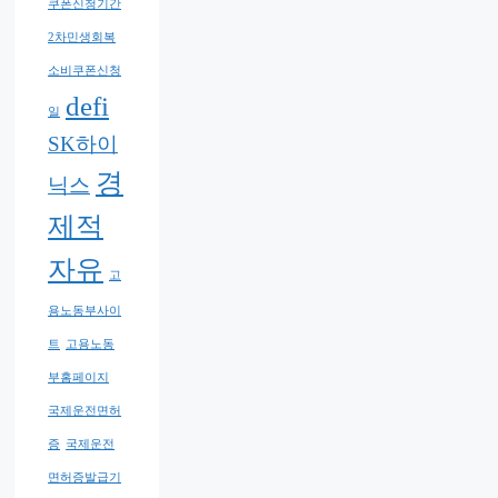
쿠폰신청기간
2차민생회복
소비쿠폰신청
defi
일
SK하이
경
닉스
제적
자유
고
용노동부사이
트
고용노동
부홈페이지
국제운전면허
증
국제운전
면허증발급기