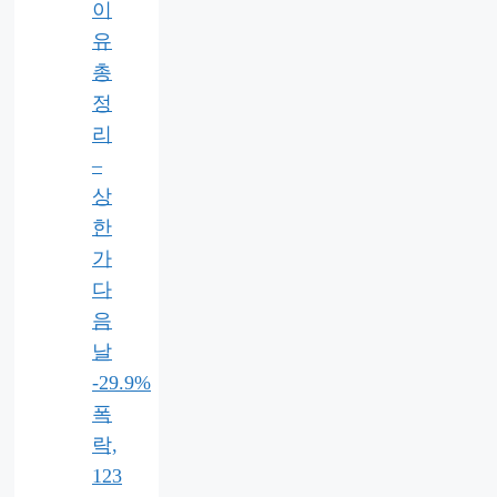
이
유
총
정
리
–
상
한
가
다
음
날
-29.9%
폭
락,
123