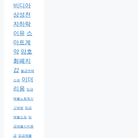
비디아
삼성전
자하락
이유
스
마트계
약
암호
화폐지
갑
월급연체
이더
소송
리움
임금
체불노동청신
고방법
임금
체불소송
임
금체불시지원
금
임금체불