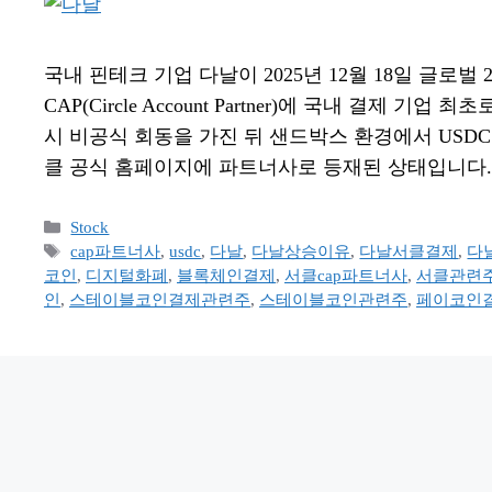
국내 핀테크 기업 다날이 2025년 12월 18일 글로
CAP(Circle Account Partner)에 국내 결제
시 비공식 회동을 가진 뒤 샌드박스 환경에서 USDC
클 공식 홈페이지에 파트너사로 등재된 상태입니다. 이에
카
Stock
테
태
cap파트너사
,
usdc
,
다날
,
다날상승이유
,
다날서클결제
,
다
고
그
코인
,
디지털화폐
,
블록체인결제
,
서클cap파트너사
,
서클관련
리
인
,
스테이블코인결제관련주
,
스테이블코인관련주
,
페이코인