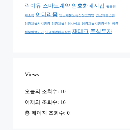
락이유
스마트계약
암호화폐지갑
월급연
이더리움
체소송
임금체불노동청신고방법
임금체불소송
임금체불시지원금
임금체불신청사이트
임금체불지원금신청
임금
재테크
주식투자
체불처벌기간
입냄새없애는방법
Views
오늘의 조회수:
10
어제의 조회수:
16
총 페이지 조회수:
0