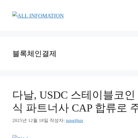
컨
텐
츠
로
건
너
블록체인결제
뛰
기
다날, USDC 스테이블코인
식 파트너사 CAP 합류로 
2025년 12월 18일
작성자:
jungiljun