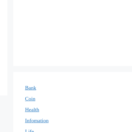
Bank
Coin
Health
Infomation
Life