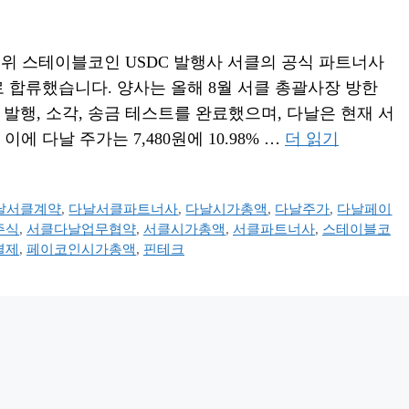
벌 2위 스테이블코인 USDC 발행사 서클의 공식 파트너사
 기업 최초로 합류했습니다. 양사는 올해 8월 서클 총괄사장 방한
 발행, 소각, 송금 테스트를 완료했으며, 다날은 현재 서
 다날 주가는 7,480원에 10.98% …
더 읽기
날서클계약
,
다날서클파트너사
,
다날시가총액
,
다날주가
,
다날페이
주식
,
서클다날업무협약
,
서클시가총액
,
서클파트너사
,
스테이블코
결제
,
페이코인시가총액
,
핀테크