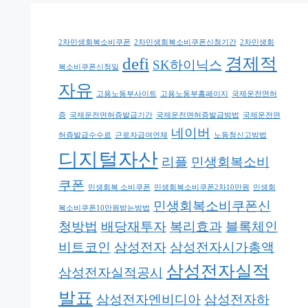
2차민생회복소비쿠폰
2차민생회복소비쿠폰신청기간
2차민생회
defi
경제적
SK하이닉스
복소비쿠폰신청일
자유
고용노동부사이트
고용노동부홈페이지
국제운전면허
증
국제운전면허증발급기간
국제운전면허증발급방법
국제운전면
네이버
허증발급수수료
근로자급여연체
노동청신고방법
디지털자산
리플
민생회복소비
쿠폰
민생회복 소비쿠폰
민생회복소비쿠폰2차10만원
민생회
민생회복소비쿠폰신
복소비쿠폰10만원받는방법
청방법
배당재투자
복리효과
블록체인
비트코인
삼성전자
삼성전자시가총액
삼성전자실적
삼성전자실적공시
발표
삼성전자엔비디아
삼성전자하