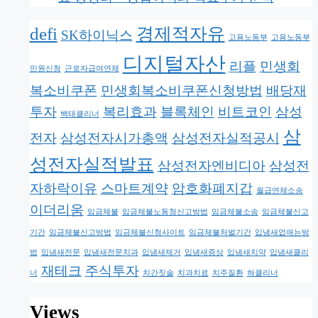
defi
경제적자유
SK하이닉스
고용노동부
고용노동부
디지털자산
리플
민생회
민원신청
근로자급여연체
복소비쿠폰
민생회복소비쿠폰신청방법
배당재
투자
복리효과
블록체인
비트코인
삼성
백태클리너
삼
전자
삼성전자시가총액
삼성전자실적공시
성전자실적발표
삼성전자엔비디아
삼성전
자하락이유
스마트계약
암호화폐지갑
월급연체소송
이더리움
임금체불
임금체불노동청신고방법
임금체불소송
임금체불신고
기간
임금체불신고방법
임금체불신청사이트
임금체불처벌기간
입냄새없애는방
법
입냄새전문
입냄새전문치과
입냄새제거
입냄새증상
입냄새치약
입냄새클리
재테크
주식투자
너
치간칫솔
치과치료
치주질환
혀클리너
Views