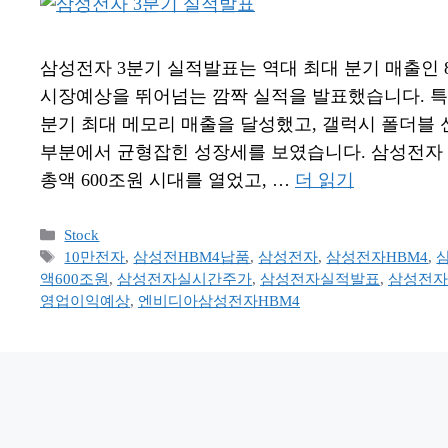
삼성전자 3분기 실적발표는 역대 최대 분기 매출인 86
시장예상을 뛰어넘는 깜짝 실적을 발표했습니다. 특히
분기 최대 메모리 매출을 달성했고, 갤럭시 폴더블
부분에서 균형잡힌 성장세를 보였습니다. 삼성전자 
총액 600조원 시대를 열었고, …
더 읽기
카
Stock
테
태
10만전자
,
삼성전HBM4납품
,
삼성전자
,
삼성전자HBM4
,
고
그
액600조원
,
삼성전자실시간주가
,
삼성전자실적발표
,
삼성전자
리
영업이익예상
,
엔비디아삼성전자HBM4