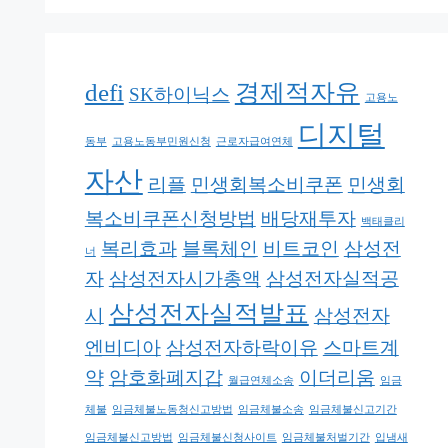
defi
경제적자유
SK하이닉스
고용노
디지털
동부
고용노동부민원신청
근로자급여연체
자산
리플
민생회복소비쿠폰
민생회
복소비쿠폰신청방법
배당재투자
백태클리
복리효과
블록체인
비트코인
삼성전
너
자
삼성전자시가총액
삼성전자실적공
삼성전자실적발표
시
삼성전자
엔비디아
삼성전자하락이유
스마트계
약
암호화폐지갑
이더리움
월급연체소송
임금
체불
임금체불노동청신고방법
임금체불소송
임금체불신고기간
임금체불신고방법
임금체불신청사이트
임금체불처벌기간
입냄새