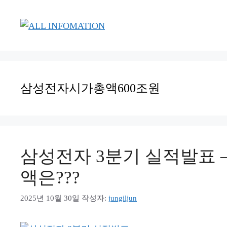
컨
텐
츠
로
건
너
삼성전자시가총액600조원
뛰
기
삼성전자 3분기 실적발표 –
액은???
2025년 10월 30일
작성자:
jungiljun