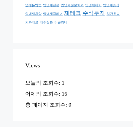
없애는방법
입냄새전문
입냄새전문치과
입냄새제거
입냄새증상
재테크
주식투자
입냄새치약
입냄새클리너
치간칫솔
치과치료
치주질환
혀클리너
Views
오늘의 조회수:
1
어제의 조회수:
16
총 페이지 조회수:
0