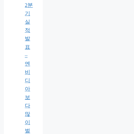
2분
기
실
적
발
표
–
엔
비
디
아
보
다
많
이
벌