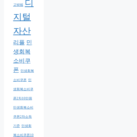
디
고방법
지털
자산
리플
민
생회복
소비쿠
폰
민생회복
소비쿠폰
민
생회복소비쿠
폰2차10만원
민생회복소비
쿠폰2차소득
기준
민생회
복소비쿠폰10