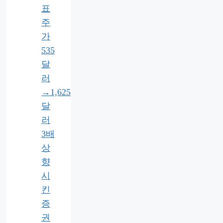
표
주
가
535
달
러
→1,625
달
러
3배
상
향
시
킨
증
권