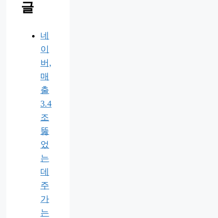
글
네
이
버,
매
출
3.4
조
뚫
었
는
데
주
가
는