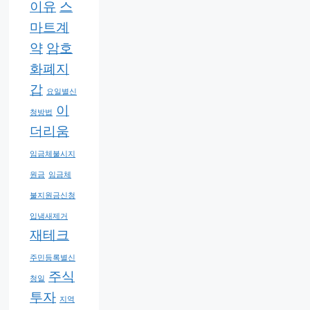
이유
스
마트계
약
암호
화폐지
갑
요일별신
이
청방법
더리움
임금체불시지
원금
임금체
불지원금신청
입냄새제거
재테크
주민등록별신
주식
청일
투자
지역