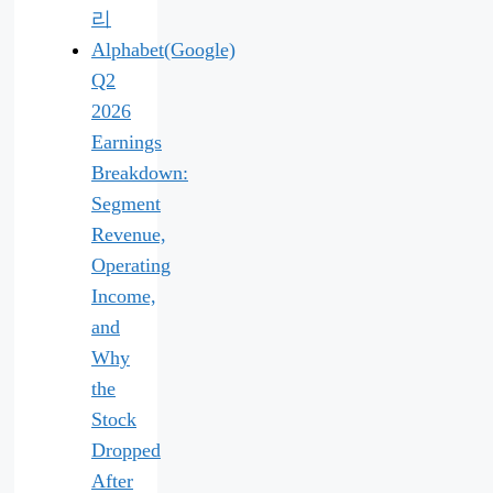
리
Alphabet(Google)
Q2
2026
Earnings
Breakdown:
Segment
Revenue,
Operating
Income,
and
Why
the
Stock
Dropped
After