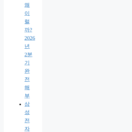
왜
이
럴
까?
2026
년
2분
기
완
전
해
부
삼
성
전
자