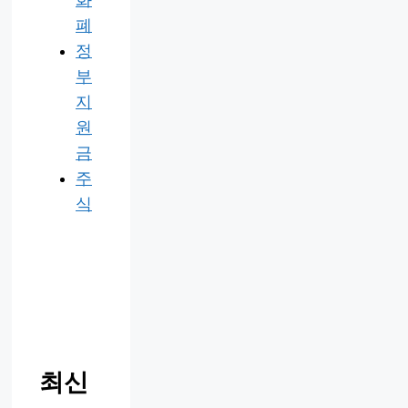
화
폐
정
부
지
원
금
주
식
최신