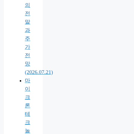
의
전
말
과
주
가
전
망
(2026.07.21)
마
이
크
론
테
크
놀