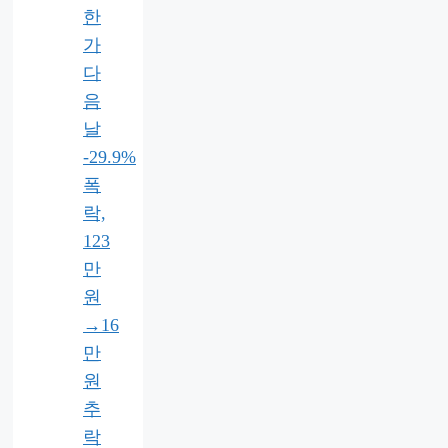
한
가
다
음
날
-29.9%
폭
락,
123
만
원
→16
만
원
추
락