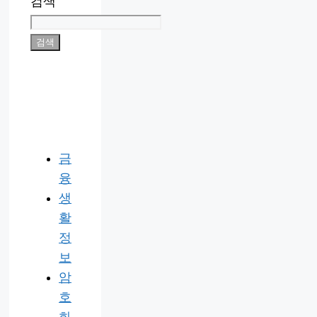
검색
검색
금
융
생
활
정
보
암
호