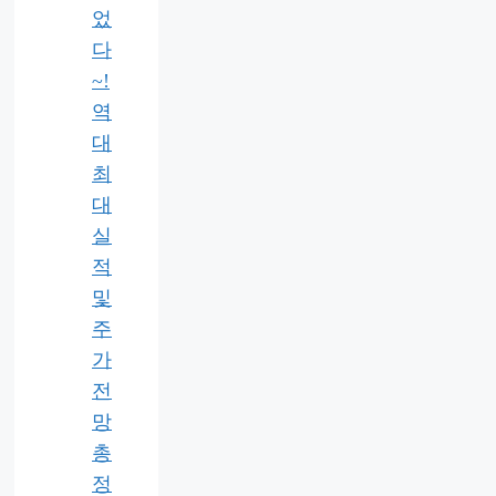
었
다
~!
역
대
최
대
실
적
및
주
가
전
망
총
정