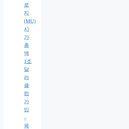
로
지
(MU)
시
가
총
액
1조
달
러
클
럽
가
입
–
목