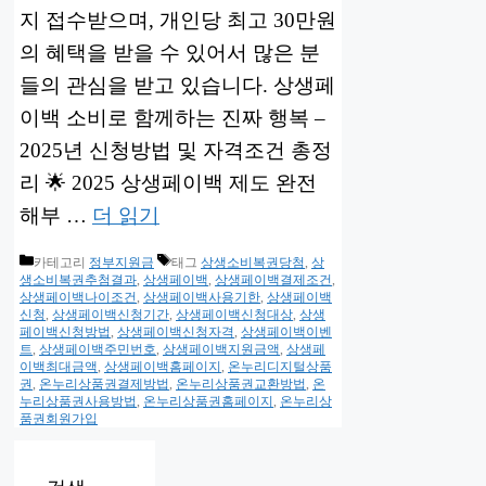
지 접수받으며, 개인당 최고 30만원
의 혜택을 받을 수 있어서 많은 분
들의 관심을 받고 있습니다. 상생페
이백 소비로 함께하는 진짜 행복 –
2025년 신청방법 및 자격조건 총정
리 🌟 2025 상생페이백 제도 완전
해부 …
더 읽기
카테고리
정부지원금
태그
상생소비복권당첨
,
상
생소비복권추첨결과
,
상생페이백
,
상생페이백결제조건
,
상생페이백나이조건
,
상생페이백사용기한
,
상생페이백
신청
,
상생페이백신청기간
,
상생페이백신청대상
,
상생
페이백신청방법
,
상생페이백신청자격
,
상생페이백이벤
트
,
상생페이백주민번호
,
상생페이백지원금액
,
상생페
이백최대금액
,
상생페이백홈페이지
,
온누리디지털상품
권
,
온누리상품권결제방법
,
온누리상품권교환방법
,
온
누리상품권사용방법
,
온누리상품권홈페이지
,
온누리상
품권회원가입