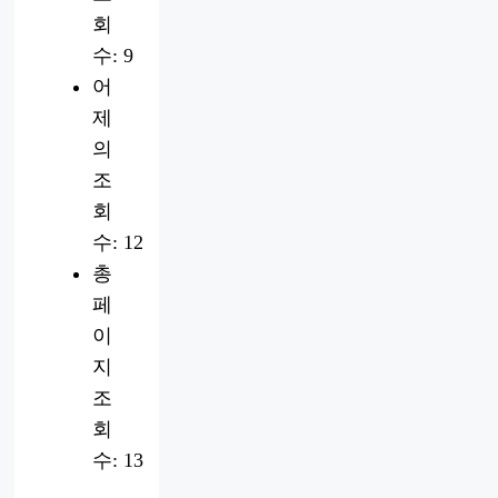
회
수:
9
어
제
의
조
회
수:
12
총
페
이
지
조
회
수:
13