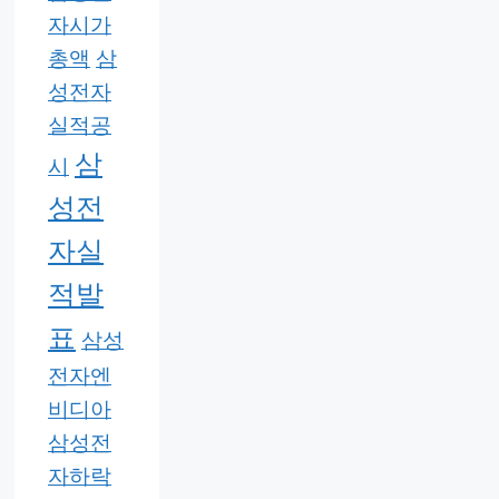
자시가
총액
삼
성전자
실적공
삼
시
성전
자실
적발
표
삼성
전자엔
비디아
삼성전
자하락