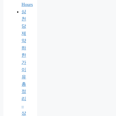
Hours
삼
천
당
제
약
하
한
가
이
유
총
정
리
–
상