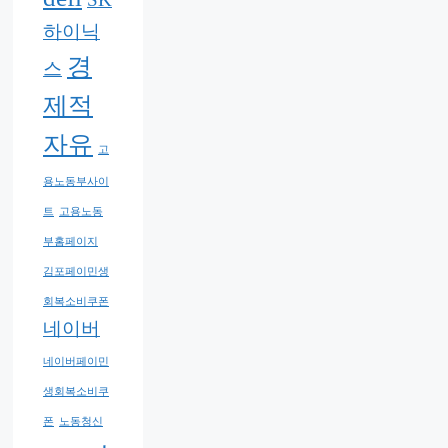
하이닉
경
스
제적
자유
고
용노동부사이
트
고용노동
부홈페이지
김포페이민생
회복소비쿠폰
네이버
네이버페이민
생회복소비쿠
폰
노동청신