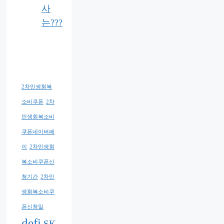
사
는???
2차민생회복
소비쿠폰
2차
민생회복소비
쿠폰네이버페
이
2차민생회
복소비쿠폰신
청기간
2차민
생회복소비쿠
폰신청일
defi
SK