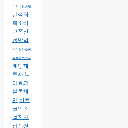
만원받는방법
민생회
복소비
쿠폰신
청방법
민생회복소비
쿠폰제외기준
배당재
투자
복
리효과
블록체
인
비트
코인
삼
성전자
삼성전