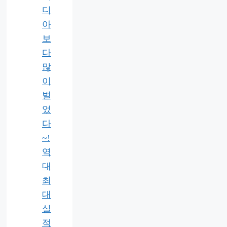
디
아
보
다
많
이
벌
었
다
~!
역
대
최
대
실
적