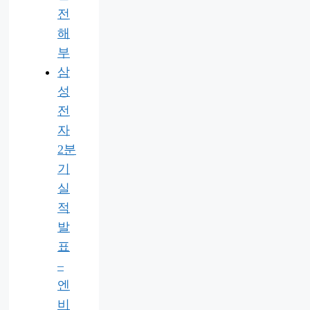
전
해
부
삼
성
전
자
2분
기
실
적
발
표
–
엔
비