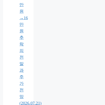
만
원
→16
만
원
추
락
의
전
말
과
주
가
전
망
(2026.07.21)