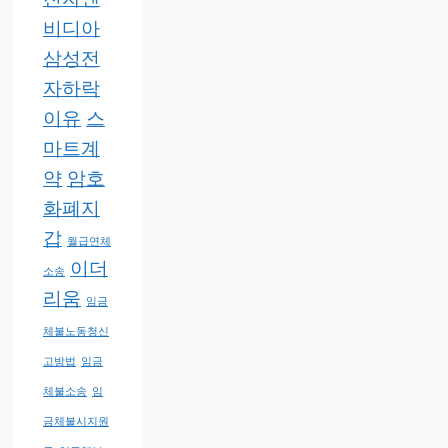
비디아
삼성전
자하락
이유
스
마트계
약
암호
화폐지
갑
월급연체
이더
소송
리움
임금
체불노동청신
고방법
임금
체불소송
임
금체불시지원