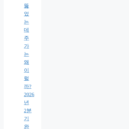
뚫
었
는
데
주
가
는
왜
이
럴
까?
2026
년
2분
기
완