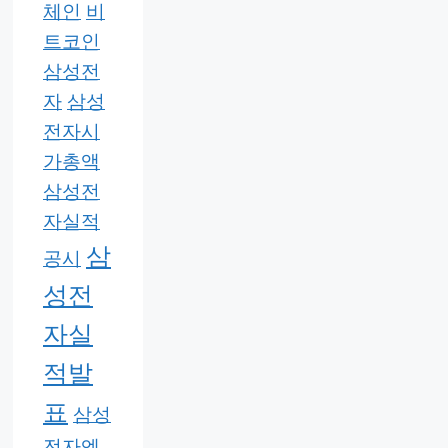
체인
비
트코인
삼성전
자
삼성
전자시
가총액
삼성전
자실적
삼
공시
성전
자실
적발
표
삼성
전자엔