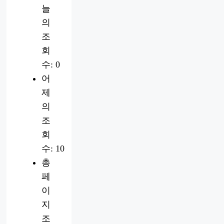
늘
의
조
회
수:
0
어
제
의
조
회
수:
10
총
페
이
지
조