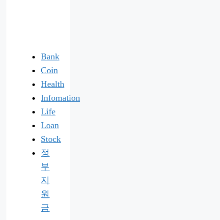
Bank
Coin
Health
Infomation
Life
Loan
Stock
정
부
지
원
금