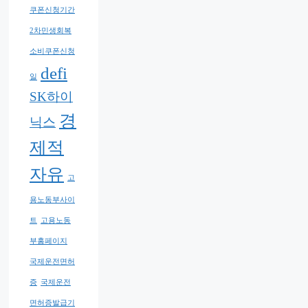
쿠폰신청기간
2차민생회복
소비쿠폰신청
defi
일
SK하이
경
닉스
제적
자유
고
용노동부사이
트
고용노동
부홈페이지
국제운전면허
증
국제운전
면허증발급기