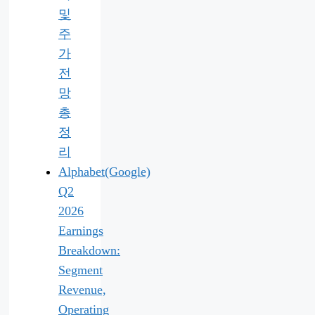
및
주
가
전
망
총
정
리
Alphabet(Google)
Q2
2026
Earnings
Breakdown:
Segment
Revenue,
Operating