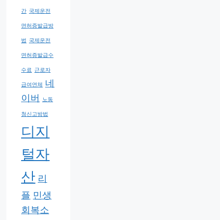
간
국제운전
면허증발급방
법
국제운전
면허증발급수
수료
근로자
네
급여연체
이버
노동
청신고방법
디지
털자
산
리
플
민생
회복소