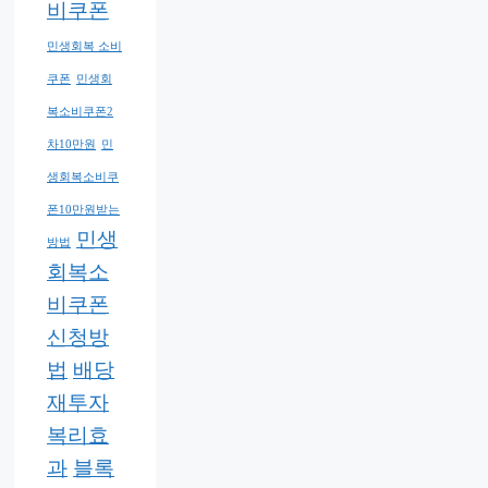
비쿠폰
민생회복 소비
쿠폰
민생회
복소비쿠폰2
차10만원
민
생회복소비쿠
폰10만원받는
민생
방법
회복소
비쿠폰
신청방
법
배당
재투자
복리효
과
블록