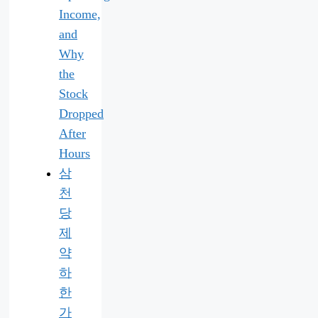
Income,
and
Why
the
Stock
Dropped
After
Hours
삼
천
당
제
약
하
한
가