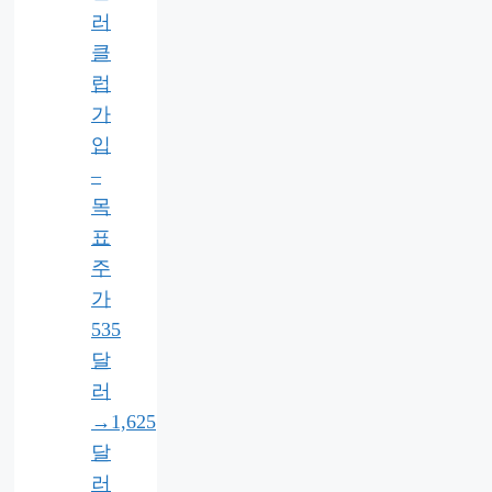
러
클
럽
가
입
–
목
표
주
가
535
달
러
→1,625
달
러