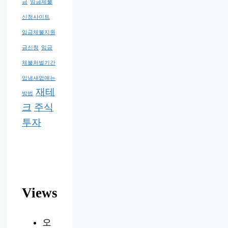
금
임금체불
신청사이트
임금체불지원
금신청
임금
체불처벌기간
입냄새없애는
재테
방법
크
주식
투자
Views
오