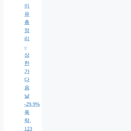
이
유
총
정
리
–
상
한
가
다
음
날
-29.9%
폭
락,
123