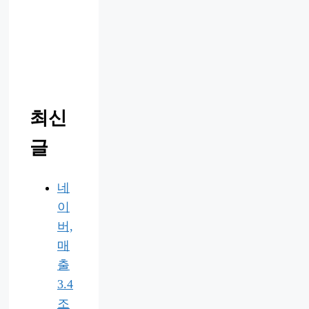
최신
글
네
이
버,
매
출
3.4
조