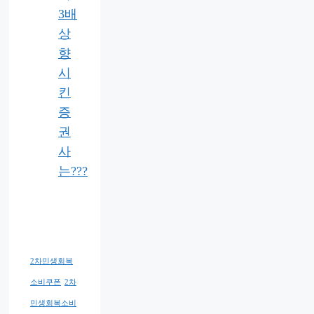
3배
상
향
시
킨
증
권
사
는???
2차민생회복
소비쿠폰
2차
민생회복소비