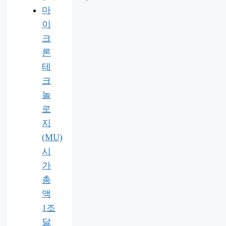
마
이
크
론
테
크
놀
로
지
(MU)
시
가
총
액
1조
달