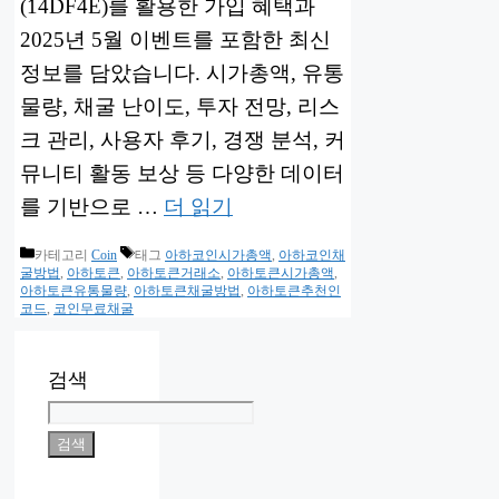
(14DF4E)를 활용한 가입 혜택과
2025년 5월 이벤트를 포함한 최신
정보를 담았습니다. 시가총액, 유통
물량, 채굴 난이도, 투자 전망, 리스
크 관리, 사용자 후기, 경쟁 분석, 커
뮤니티 활동 보상 등 다양한 데이터
를 기반으로 …
더 읽기
카테고리
Coin
태그
아하코인시가총액
,
아하코인채
굴방법
,
아하토큰
,
아하토큰거래소
,
아하토큰시가총액
,
아하토큰유통물량
,
아하토큰채굴방법
,
아하토큰추천인
코드
,
코인무료채굴
검색
검색