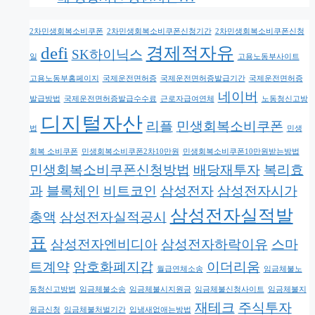
2차민생회복소비쿠폰
2차민생회복소비쿠폰신청기간
2차민생회복소비쿠폰신청
defi
경제적자유
SK하이닉스
일
고용노동부사이트
고용노동부홈페이지
국제운전면허증
국제운전면허증발급기간
국제운전면허증
네이버
발급방법
국제운전면허증발급수수료
근로자급여연체
노동청신고방
디지털자산
리플
민생회복소비쿠폰
법
민생
회복 소비쿠폰
민생회복소비쿠폰2차10만원
민생회복소비쿠폰10만원받는방법
민생회복소비쿠폰신청방법
배당재투자
복리효
과
블록체인
비트코인
삼성전자
삼성전자시가
삼성전자실적발
총액
삼성전자실적공시
표
삼성전자엔비디아
삼성전자하락이유
스마
트계약
암호화폐지갑
이더리움
월급연체소송
임금체불노
동청신고방법
임금체불소송
임금체불시지원금
임금체불신청사이트
임금체불지
재테크
주식투자
원금신청
임금체불처벌기간
입냄새없애는방법