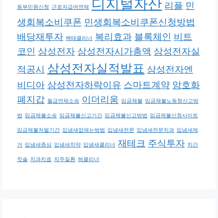
디지털자산
리플
민
동부민원신청
근로자급여연체
생회복소비쿠폰
민생회복소비쿠폰신청방법
배당재투자
복리효과
블록체인
비트
백태클리너
코인
삼성전자
삼성전자시가총액
삼성전자실
삼성전자실적발표
적공시
삼성전자엔
비디아
삼성전자하락이유
스마트계약
암호화
폐지갑
이더리움
월급연체소송
임금체불
임금체불노동청신고방
법
임금체불소송
임금체불신고기간
임금체불신고방법
임금체불신청사이트
임금체불처벌기간
입냄새없애는방법
입냄새전문
입냄새전문치과
입냄새제
재테크
주식투자
거
입냄새증상
입냄새치약
입냄새클리너
치간
칫솔
치과치료
치주질환
혀클리너