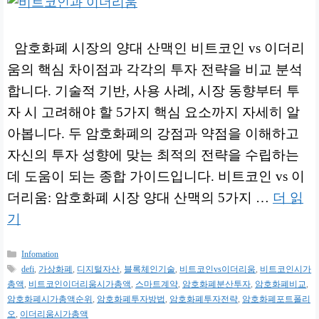
암호화폐 시장의 양대 산맥인 비트코인 vs 이더리
움의 핵심 차이점과 각각의 투자 전략을 비교 분석
합니다. 기술적 기반, 사용 사례, 시장 동향부터 투
자 시 고려해야 할 5가지 핵심 요소까지 자세히 알
아봅니다. 두 암호화폐의 강점과 약점을 이해하고
자신의 투자 성향에 맞는 최적의 전략을 수립하는
데 도움이 되는 종합 가이드입니다. 비트코인 vs 이
더리움: 암호화폐 시장 양대 산맥의 5가지 …
더 읽
기
카
Infomation
테
태
defi
,
가상화폐
,
디지털자산
,
블록체인기술
,
비트코인vs이더리움
,
비트코인시가
고
그
총액
,
비트코인이더리움시가총액
,
스마트계약
,
암호화폐분산투자
,
암호화폐비교
,
리
암호화폐시가총액순위
,
암호화폐투자방법
,
암호화폐투자전략
,
암호화폐포트폴리
오
,
이더리움시가총액