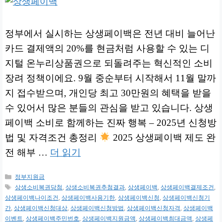
정부에서 실시하는 상생페이백은 전년 대비 늘어난
카드 결제액의 20%를 현금처럼 사용할 수 있는 디
지털 온누리상품권으로 되돌려주는 혁신적인 소비
장려 정책이에요. 9월 중순부터 시작해서 11월 말까
지 접수받으며, 개인당 최고 30만원의 혜택을 받을
수 있어서 많은 분들의 관심을 받고 있습니다. 상생
페이백 소비로 함께하는 진짜 행복 – 2025년 신청방
법 및 자격조건 총정리
2025 상생페이백 제도 완
전 해부 …
더 읽기
카
정부지원금
테
태
상생소비복권당첨
,
상생소비복권추첨결과
,
상생페이백
,
상생페이백결제조건
,
고
그
상생페이백나이조건
,
상생페이백사용기한
,
상생페이백신청
,
상생페이백신청기
리
간
,
상생페이백신청대상
,
상생페이백신청방법
,
상생페이백신청자격
,
상생페이백
이벤트
,
상생페이백주민번호
,
상생페이백지원금액
,
상생페이백최대금액
,
상생페