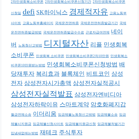
2차민생회복소비쿠폰
2차민생회복소비쿠폰신청기간
2차민생회복소비쿠폰
defi
경제적자유
SK하이닉스
신청일
고용노동부
사이트
고용노동부홈페이지
국제운전면허증
국제운전면허증발급기간
국제
네이
운전면허증발급방법
국제운전면허증발급수수료
근로자급여연체
디지털자산
버
리플
민생회복
노동청신고방법
소비쿠폰
민생회복 소비쿠폰
민생회복소비쿠폰2차10만원
민생회복소
민생회복소비쿠폰신청방법
배
비쿠폰10만원받는방법
당재투자
복리효과
블록체인
비트코인
삼성
전자
삼성전자시가총액
삼성전자실적공시
삼성전자실적발표
삼성전자엔비디아
삼성전자하락이유
스마트계약
암호화폐지갑
이더리움
월급연체소송
임금체불노동청신고방법
임금체불소송
임금
체불시지원금
임금체불신청사이트
임금체불지원금신청
임금체불처벌기간
재테크
주식투자
입냄새없애는방법