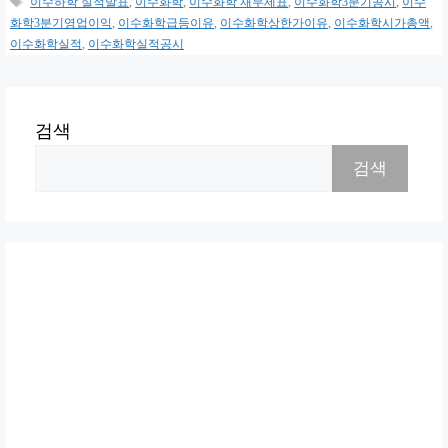
이수하학 실적발표
,
이수화학
,
이수화학 재무제표
,
이수화학3분기공시
,
이수
고
그
화학3분기영업이익
,
이수화학급등이유
,
이수화학상한가이유
,
이수화학시가총액
,
리
이수화학실적
,
이수화학실적공시
검색
검색