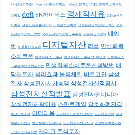
2차민생회복소비쿠폰
2차민생회복소비쿠폰신청기간
2차민생회복소비쿠폰
defi
경제적자유
SK하이닉스
신청일
고용노동부
사이트
고용노동부홈페이지
국제운전면허증
국제운전면허증발급기간
국제
네이
운전면허증발급방법
국제운전면허증발급수수료
근로자급여연체
디지털자산
버
리플
민생회복
노동청신고방법
소비쿠폰
민생회복 소비쿠폰
민생회복소비쿠폰2차10만원
민생회복소
민생회복소비쿠폰신청방법
배
비쿠폰10만원받는방법
당재투자
복리효과
블록체인
비트코인
삼성
전자
삼성전자시가총액
삼성전자실적공시
삼성전자실적발표
삼성전자엔비디아
삼성전자하락이유
스마트계약
암호화폐지갑
이더리움
월급연체소송
임금체불노동청신고방법
임금체불소송
임금
체불시지원금
임금체불신청사이트
임금체불지원금신청
임금체불처벌기간
재테크
주식투자
입냄새없애는방법