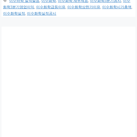
이수하학 실적발표
,
이수화학
,
이수화학 재무제표
,
이수화학3분기공시
,
이수
고
그
화학3분기영업이익
,
이수화학급등이유
,
이수화학상한가이유
,
이수화학시가총액
,
리
이수화학실적
,
이수화학실적공시