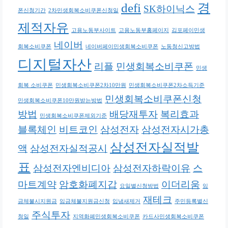
defi
경
SK하이닉스
폰신청기간
2차민생회복소비쿠폰신청일
제적자유
고용노동부사이트
고용노동부홈페이지
김포페이민생
네이버
회복소비쿠폰
네이버페이민생회복소비쿠폰
노동청신고방법
디지털자산
리플
민생회복소비쿠폰
민생
회복 소비쿠폰
민생회복소비쿠폰2차10만원
민생회복소비쿠폰2차소득기준
민생회복소비쿠폰신청
민생회복소비쿠폰10만원받는방법
방법
배당재투자
복리효과
민생회복소비쿠폰제외기준
블록체인
비트코인
삼성전자
삼성전자시가총
삼성전자실적발
액
삼성전자실적공시
표
삼성전자엔비디아
삼성전자하락이유
스
마트계약
암호화폐지갑
이더리움
요일별신청방법
임
재테크
금체불시지원금
임금체불지원금신청
입냄새제거
주민등록별신
주식투자
청일
지역화폐민생회복소비쿠폰
카드사민생회복소비쿠폰