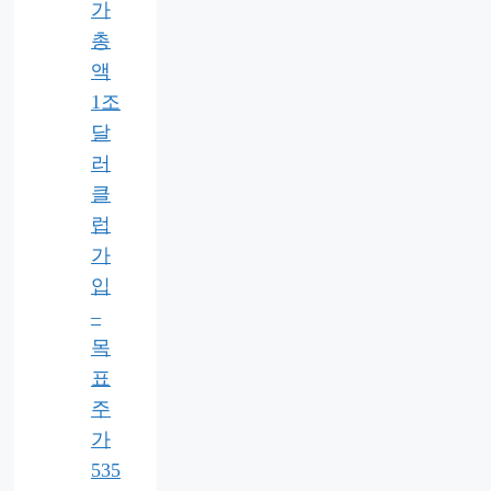
가
총
액
1조
달
러
클
럽
가
입
–
목
표
주
가
535