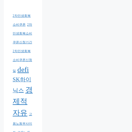
2차민생회복
소비쿠폰
2차
민생회복소비
쿠폰신청기간
2차민생회복
소비쿠폰신청
defi
일
SK하이
경
닉스
제적
자유
고
용노동부사이