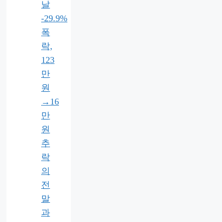
날
-29.9%
폭
락,
123
만
원
→16
만
원
추
락
의
전
말
과