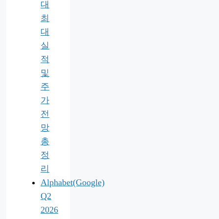
대
최
대
실
적
및
주
가
전
망
총
정
리
Alphabet(Google)
Q2
2026