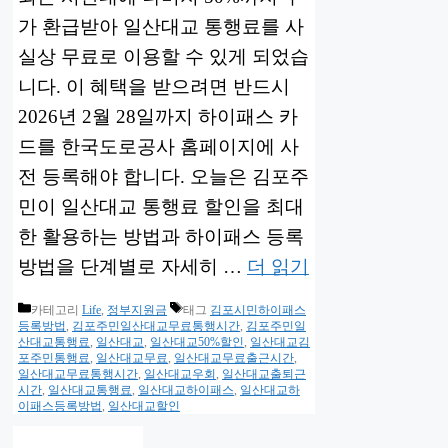
가 환급받아 일산대교 통행료를 사
실상 무료로 이용할 수 있게 되었습
니다. 이 혜택을 받으려면 반드시
2026년 2월 28일까지 하이패스 카
드를 한국도로공사 홈페이지에 사
전 등록해야 합니다. 오늘은 김포주
민이 일산대교 통행료 할인을 최대
한 활용하는 방법과 하이패스 등록
방법을 단계별로 자세히 …
더 읽기
카테고리
Life
,
정부지원금
태그
김포시민하이패스
등록방법
,
김포주민일산대교무료통행시간
,
김포주민일
산대교통행료
,
일산대교
,
일산대교50%할인
,
일산대교김
포주민통행료
,
일산대교무료
,
일산대교무료출근시간
,
일산대교무료통행시간
,
일산대교우회
,
일산대교출퇴근
시간
,
일산대교통행료
,
일산대교하이패스
,
일산대교하
이패스등록방법
,
일산대교할인