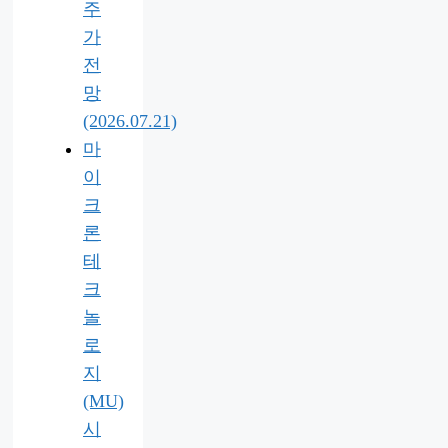
주
가
전
망
(2026.07.21)
마
이
크
론
테
크
놀
로
지
(MU)
시