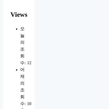
Views
오
늘
의
조
회
수:
12
어
제
의
조
회
수:
10