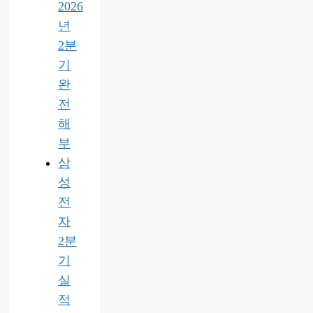
2026
년
2분
기
완
전
해
부
삼
성
전
자
2분
기
실
적