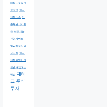
체불노동청신
고방법
임금
체불소송
임
금체불시지원
금
임금체불
신청사이트
임금체불지원
금신청
임금
체불처벌기간
입냄새없애는
재테
방법
크
주식
투자