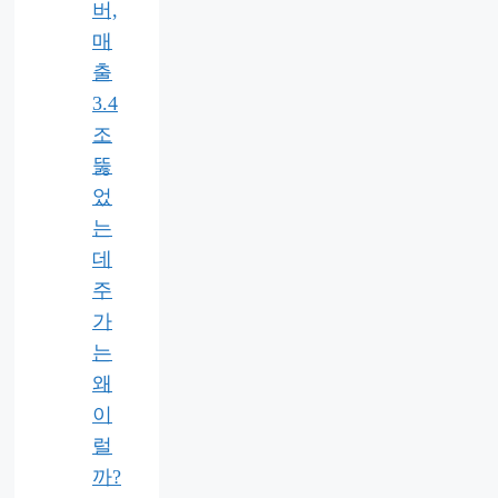
버,
매
출
3.4
조
뚫
었
는
데
주
가
는
왜
이
럴
까?