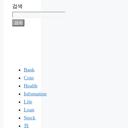
검색
검색
Bank
Coin
Health
Infomation
Life
Loan
Stock
정