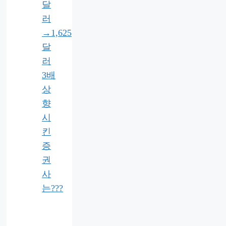
달
러
→1,625
달
러
3배
상
향
시
킨
증
권
사
는???