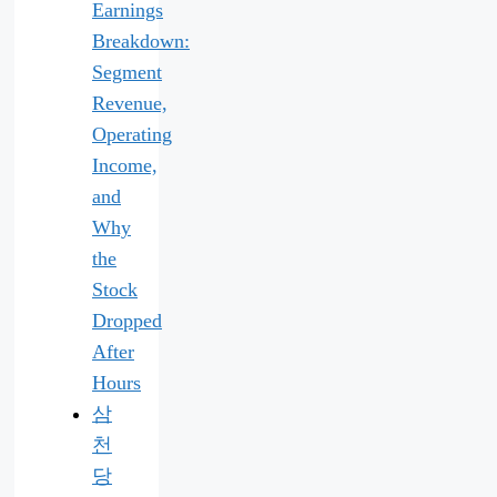
Earnings
Breakdown:
Segment
Revenue,
Operating
Income,
and
Why
the
Stock
Dropped
After
Hours
삼
천
당