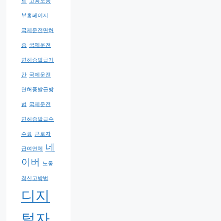
트
고용노동
부홈페이지
국제운전면허
증
국제운전
면허증발급기
간
국제운전
면허증발급방
법
국제운전
면허증발급수
수료
근로자
네
급여연체
이버
노동
청신고방법
디지
털자