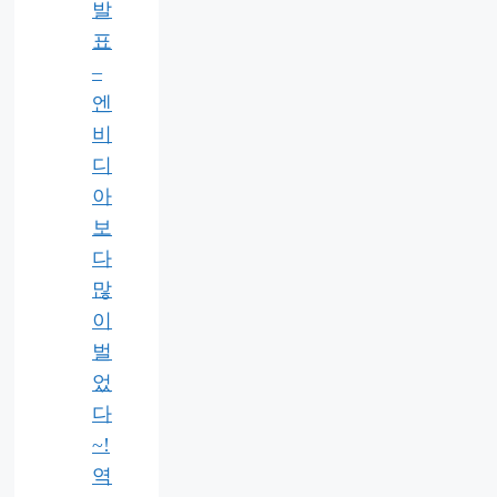
발
표
–
엔
비
디
아
보
다
많
이
벌
었
다
~!
역