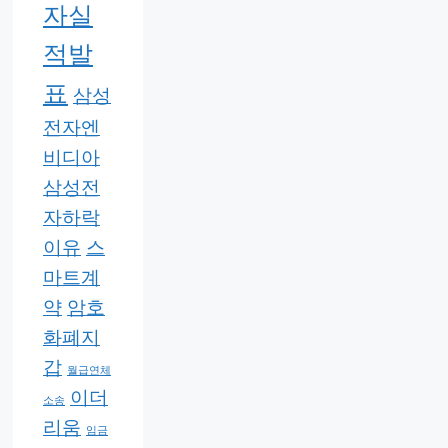
자실
적발
표
삼성
전자엔
비디아
삼성전
자하락
이유
스
마트계
약
암호
화폐지
갑
월급연체
이더
소송
리움
임금