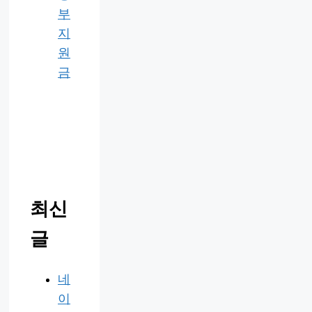
부
지
원
금
최신
글
네
이