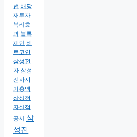
법
배당
재투자
복리효
과
블록
체인
비
트코인
삼성전
자
삼성
전자시
가총액
삼성전
자실적
삼
공시
성전