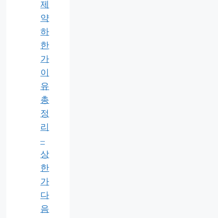
제
약
하
한
가
이
유
총
정
리
–
상
한
가
다
음