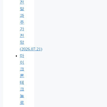
전
말
과
주
가
전
망
(2026.07.21)
마
이
크
론
테
크
놀
로