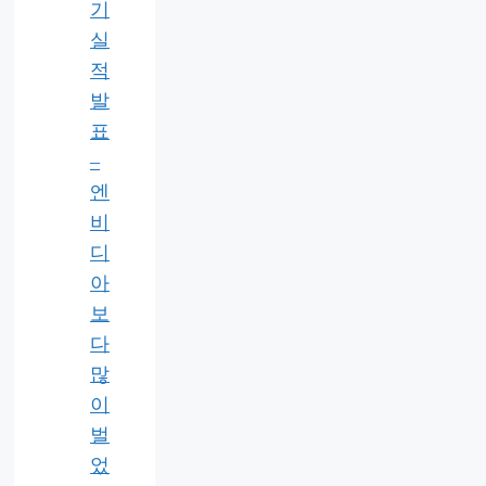
기
실
적
발
표
–
엔
비
디
아
보
다
많
이
벌
었