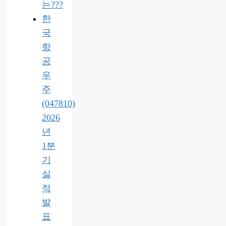
는???
한
국
항
공
우
주
(047810)
2026
년
1분
기
실
적
발
표