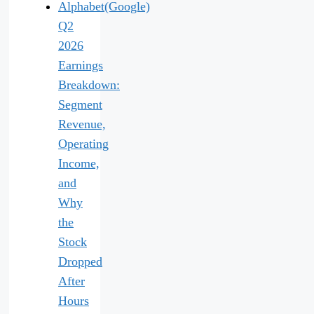
Alphabet(Google)
Q2
2026
Earnings
Breakdown:
Segment
Revenue,
Operating
Income,
and
Why
the
Stock
Dropped
After
Hours