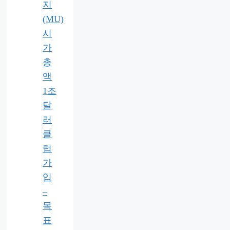
지
(MU)
시
가
총
액
1조
달
러
클
럽
가
입
–
목
표