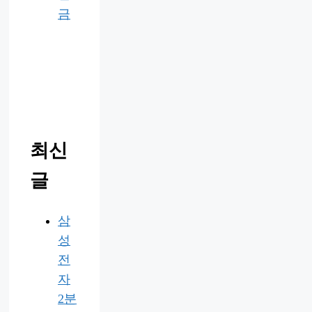
금
최신
글
삼
성
전
자
2분