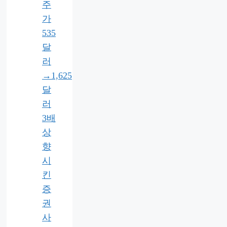
주
가
535
달
러
→1,625
달
러
3배
상
향
시
킨
증
권
사