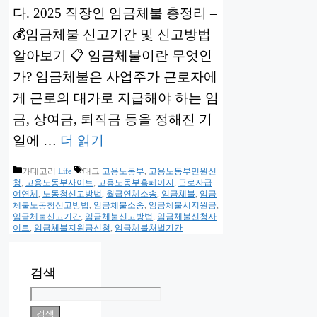
다. 2025 직장인 임금체불 총정리 –
💰임금체불 신고기간 및 신고방법
알아보기 📋 임금체불이란 무엇인
가? 임금체불은 사업주가 근로자에
게 근로의 대가로 지급해야 하는 임
금, 상여금, 퇴직금 등을 정해진 기
일에 …
더 읽기
카테고리
Life
태그
고용노동부
,
고용노동부민원신
청
,
고용노동부사이트
,
고용노동부홈페이지
,
근로자급
여연체
,
노동청신고방법
,
월급연체소송
,
임금체불
,
임금
체불노동청신고방법
,
임금체불소송
,
임금체불시지원금
,
임금체불신고기간
,
임금체불신고방법
,
임금체불신청사
이트
,
임금체불지원금신청
,
임금체불처벌기간
검색
검색