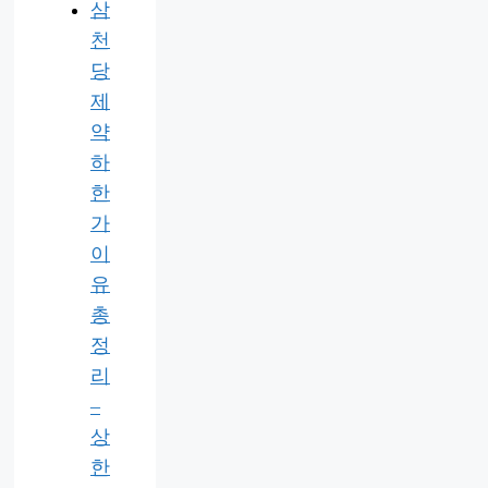
삼
천
당
제
약
하
한
가
이
유
총
정
리
–
상
한