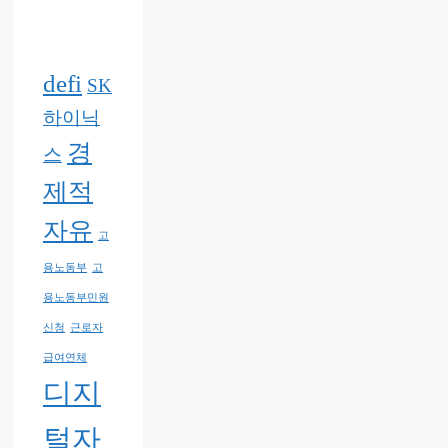
defi
SK
하이닉
경
스
제적
자유
고
용노동부
고
용노동부민원
신청
근로자
급여연체
디지
털자