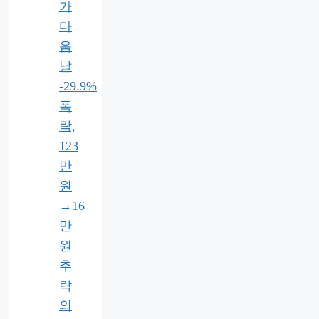
가
다
음
날
-29.9%
폭
락,
123
만
원
→16
만
원
추
락
의