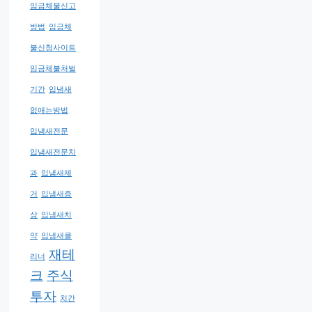
임금체불신고
방법
임금체
불신청사이트
임금체불처벌
기간
입냄새
없애는방법
입냄새전문
입냄새전문치
과
입냄새제
거
입냄새증
상
입냄새치
약
입냄새클
재테
리너
크
주식
투자
치간