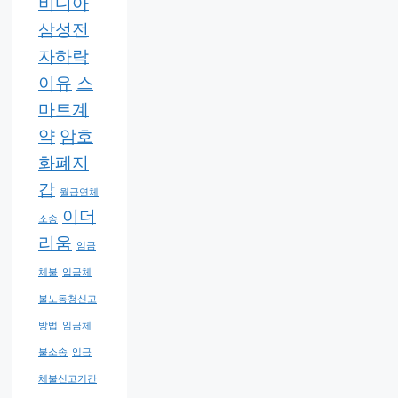
비디아
삼성전
자하락
이유
스
마트계
약
암호
화폐지
갑
월급연체
이더
소송
리움
임금
체불
임금체
불노동청신고
방법
임금체
불소송
임금
체불신고기간