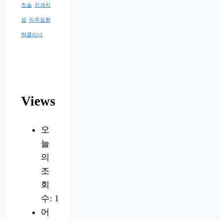
칫솔
치과치
료
치주질환
혀클리너
Views
오
늘
의
조
회
수:
1
어