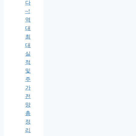
다
~!
역
대
최
대
실
적
및
주
가
전
망
총
정
리