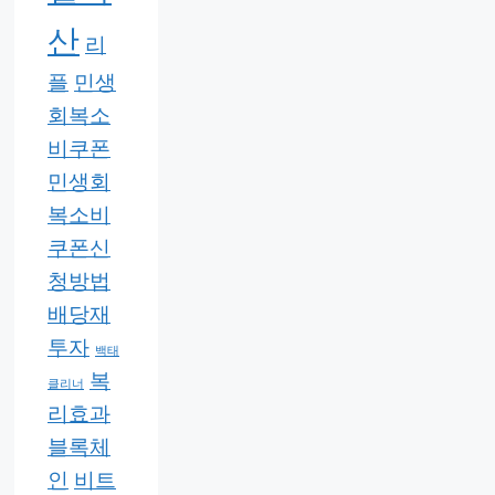
산
리
플
민생
회복소
비쿠폰
민생회
복소비
쿠폰신
청방법
배당재
투자
백태
복
클리너
리효과
블록체
인
비트