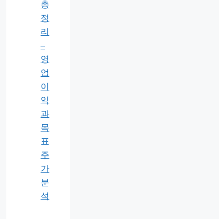
총
정
리
–
영
업
이
익
과
목
표
주
가
분
석