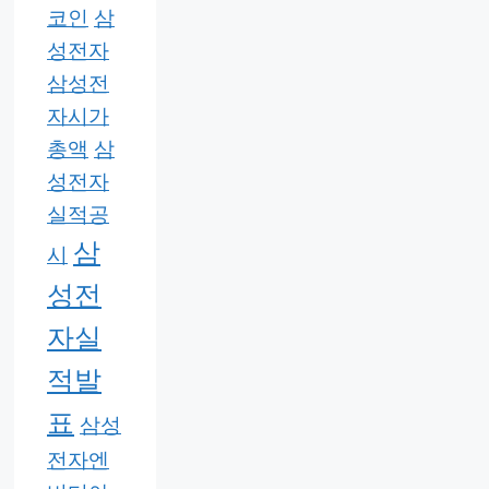
코인
삼
성전자
삼성전
자시가
총액
삼
성전자
실적공
삼
시
성전
자실
적발
표
삼성
전자엔