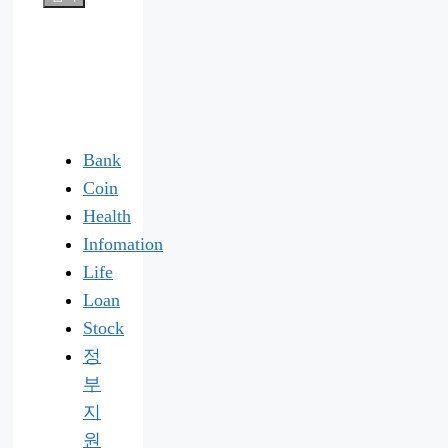
Bank
Coin
Health
Infomation
Life
Loan
Stock
정
부
지
원