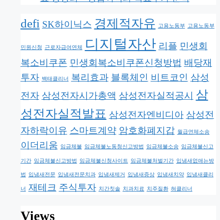
defi
경제적자유
SK하이닉스
고용노동부
고용노동부
디지털자산
리플
민생회
민원신청
근로자급여연체
복소비쿠폰
민생회복소비쿠폰신청방법
배당재
투자
복리효과
블록체인
비트코인
삼성
백태클리너
삼
전자
삼성전자시가총액
삼성전자실적공시
성전자실적발표
삼성전자엔비디아
삼성전
자하락이유
스마트계약
암호화폐지갑
월급연체소송
이더리움
임금체불
임금체불노동청신고방법
임금체불소송
임금체불신고
기간
임금체불신고방법
임금체불신청사이트
임금체불처벌기간
입냄새없애는방
법
입냄새전문
입냄새전문치과
입냄새제거
입냄새증상
입냄새치약
입냄새클리
재테크
주식투자
너
치간칫솔
치과치료
치주질환
혀클리너
Views