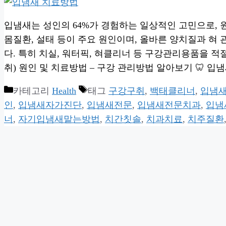
입냄새는 성인의 64%가 경험하는 일상적인 고민으로, 원인
몸질환, 설태 등이 주요 원인이며, 올바른 양치질과 혀
다. 특히 치실, 워터픽, 혀클리너 등 구강관리용품을 적
취) 원인 및 치료방법 – 구강 관리방법 알아보기 🦷 입
카테고리
Health
태그
구강구취
,
백태클리너
,
입냄
인
,
입냄새자가진단
,
입냄새전문
,
입냄새전문치과
,
입냄
너
,
자기입냄새맡는방법
,
치간칫솔
,
치과치료
,
치주질환