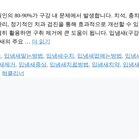
의 80-90%가 구강 내 문제에서 발생합니다. 치석, 충치
 관리, 정기적인 치과 검진을 통해 효과적으로 개선할 수 
절히 활용하면 구취 제거에 큰 도움이 됩니다. 입냄새(구
냄새의 주요 …
더 읽기
새
,
입냄새맡는방법
,
입냄새수치
,
입냄새없애는방법
,
입냄
새제거
,
입냄새증상
,
입냄새치료방법
,
입냄새치약
,
입냄
,
혀클리너