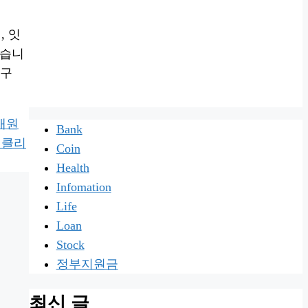
, 잇
있습니
강구
새원
Bank
새클리
Coin
Health
Infomation
Life
Loan
Stock
정부지원금
최신 글