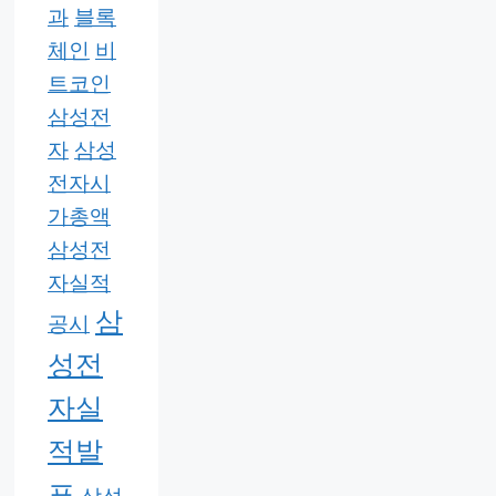
과
블록
체인
비
트코인
삼성전
자
삼성
전자시
가총액
삼성전
자실적
삼
공시
성전
자실
적발
표