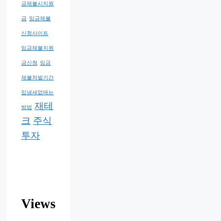
금체불시지원
금
임금체불
신청사이트
임금체불지원
금신청
임금
체불처벌기간
입냄새없애는
재테
방법
크
주식
투자
Views