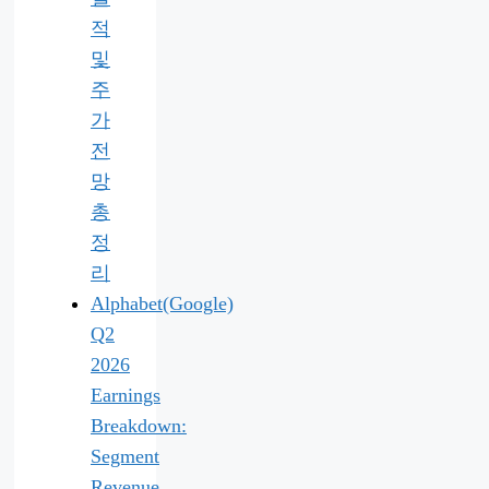
적
및
주
가
전
망
총
정
리
Alphabet(Google)
Q2
2026
Earnings
Breakdown:
Segment
Revenue,