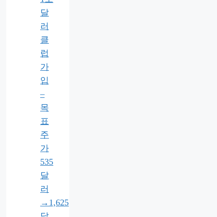
달
러
클
럽
가
입
–
목
표
주
가
535
달
러
→1,625
달