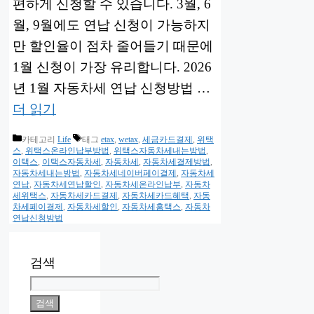
편하게 신청할 수 있습니다. 3월, 6
월, 9월에도 연납 신청이 가능하지
만 할인율이 점차 줄어들기 때문에
1월 신청이 가장 유리합니다. 2026
년 1월 자동차세 연납 신청방법 …
더 읽기
카테고리
Life
태그
etax
,
wetax
,
세금카드결제
,
위택
스
,
위택스온라인납부방법
,
위택스자동차세내는방법
,
이택스
,
이택스자동차세
,
자동차세
,
자동차세결제방법
,
자동차세내는방법
,
자동차세네이버페이결제
,
자동차세
연납
,
자동차세연납할인
,
자동차세온라인납부
,
자동차
세위택스
,
자동차세카드결제
,
자동차세카드혜택
,
자동
차세페이결제
,
자동차세할인
,
자동차세홈택스
,
자동차
연납신청방법
검색
검색