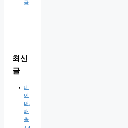
금
최신
글
네
이
버,
매
출
3.4