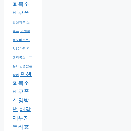
회복소
비쿠폰
민생회복 소비
쿠폰
민생회
복소비쿠폰2
차10만원
민
생회복소비쿠
폰10만원받는
민생
방법
회복소
비쿠폰
신청방
법
배당
재투자
복리효