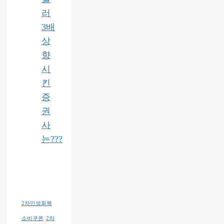
러
3배
상
향
시
킨
증
권
사
는???
2차민생회복
소비쿠폰
2차