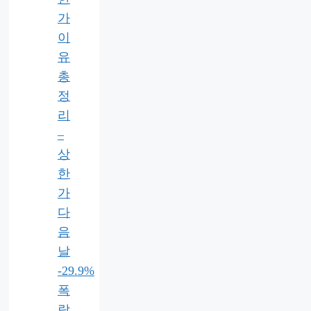
가
이
유
총
정
리
–
상
한
가
다
음
날
-29.9%
폭
락,