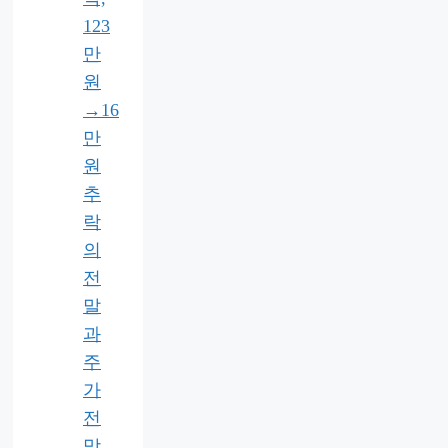
123
만
원
→16
만
원
추
락
의
전
말
과
주
가
전
망