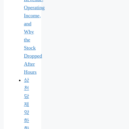
Operating
Income,
and
Why
the
Stock
Dropped
After
Hours
삼
천
당
제
약
하
한