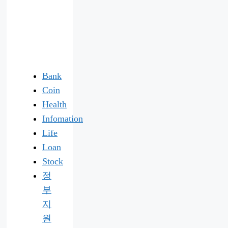
Bank
Coin
Health
Infomation
Life
Loan
Stock
정
부
지
원