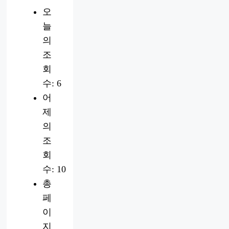
오
늘
의
조
회
수:
6
어
제
의
조
회
수:
10
총
페
이
지