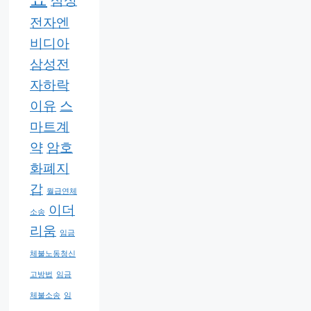
삼성
전자엔
비디아
삼성전
자하락
이유
스
마트계
약
암호
화폐지
갑
월급연체
이더
소송
리움
임금
체불노동청신
고방법
임금
체불소송
임