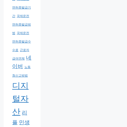
면허증발급기
간
국제운전
면허증발급방
법
국제운전
면허증발급수
수료
근로자
네
급여연체
이버
노동
청신고방법
디지
털자
산
리
플
민생