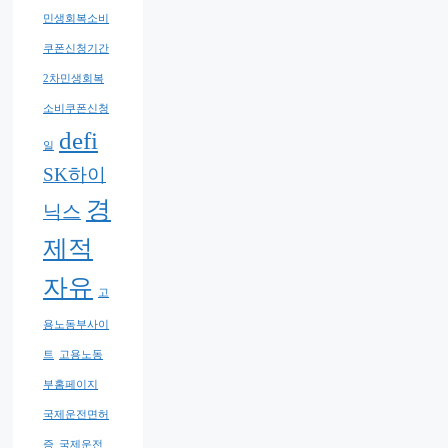
민생회복소비
쿠폰신청기간
2차민생회복
소비쿠폰신청
defi
일
SK하이
경
닉스
제적
자유
고
용노동부사이
트
고용노동
부홈페이지
국제운전면허
증
국제운전