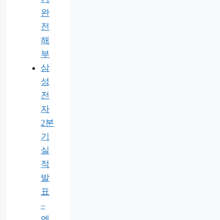
완
전
해
부
삼
성
전
자
2분
기
실
적
발
표
–
엔