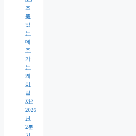
조
뚫
었
는
데
주
가
는
왜
이
럴
까?
2026
년
2분
기