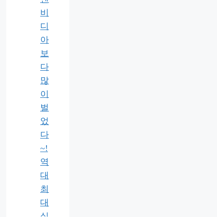
비
디
아
보
다
많
이
벌
었
다
~!
역
대
최
대
실