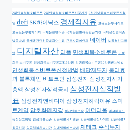
2차민생회복소비쿠폰
2차민생회복소비쿠폰신청기간
2차민생회복소비쿠폰신청
defi
경제적자유
SK하이닉스
일
고용노동부사이트
고용노동부홈페이지
국제운전면허증
국제운전면허증발급기간
국제운전면허증
네이버
발급방법
국제운전면허증발급수수료
근로자급여연체
노동청신고방
디지털자산
리플
민생회복소비쿠폰
법
민생
회복 소비쿠폰
민생회복소비쿠폰2차10만원
민생회복소비쿠폰10만원받는방법
민생회복소비쿠폰신청방법
배당재투자
복리효
과
블록체인
비트코인
삼성전자
삼성전자시가
삼성전자실적발
총액
삼성전자실적공시
표
삼성전자엔비디아
삼성전자하락이유
스마
트계약
암호화폐지갑
이더리움
월급연체소송
임금체불노
동청신고방법
임금체불소송
임금체불시지원금
임금체불신청사이트
임금체불지
재테크
주식투자
원금신청
임금체불처벌기간
입냄새없애는방법