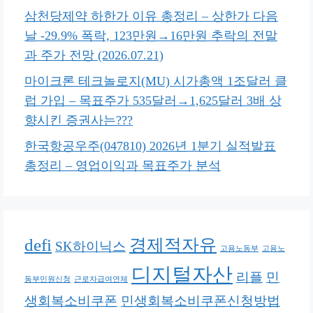
삼천당제약 하한가 이유 총정리 – 상한가 다음
날 -29.9% 폭락, 123만원→16만원 추락의 전말
과 주가 전망 (2026.07.21)
마이크론 테크놀로지(MU) 시가총액 1조달러 클
럽 가입 – 목표주가 535달러→1,625달러 3배 상
향시킨 증권사는???
한국항공우주(047810) 2026년 1분기 실적발표
총정리 – 영업이익과 목표주가 분석
defi
경제적자유
SK하이닉스
고용노동부
고용노
디지털자산
리플
민
동부민원신청
근로자급여연체
생회복소비쿠폰
민생회복소비쿠폰신청방법