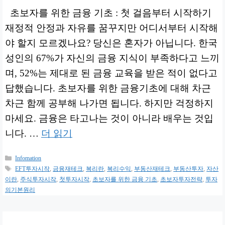
초보자를 위한 금융 기초 : 첫 걸음부터 시작하기
재정적 안정과 자유를 꿈꾸지만 어디서부터 시작해
야 할지 모르겠나요? 당신은 혼자가 아닙니다. 한국
성인의 67%가 자신의 금융 지식이 부족하다고 느끼
며, 52%는 제대로 된 금융 교육을 받은 적이 없다고
답했습니다. 초보자를 위한 금융기초에 대해 차근
차근 함께 공부해 나가면 됩니다. 하지만 걱정하지
마세요. 금융은 타고나는 것이 아니라 배우는 것입
니다. …
더 읽기
카
Infomation
테
태
EFT투자시작
,
금융재테크
,
복리란
,
복리수익
,
부동산재테크
,
부동산투자
,
자산
고
그
이란
,
주식투자시작
,
첫투자시작
,
초보자를 위한 금융 기초
,
초보자투자전략
,
투자
리
의기본원리