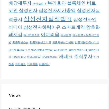
배당재투자
복리효과
블록체인
비트
백태클리너
코인
삼성전자
삼성전자시가총액
삼성전자실
삼성전자실적발표
적공시
삼성전자엔
비디아
삼성전자하락이유
스마트계약
암호화
폐지갑
이더리움
월급연체소송
임금체불
임금체불노동청신고방
법
임금체불소송
임금체불신고기간
임금체불신고방법
임금체불신청사이트
임금체불처벌기간
입냄새없애는방법
입냄새전문
입냄새전문치과
입냄새제
재테크
주식투자
거
입냄새증상
입냄새치약
입냄새클리너
치간
칫솔
치과치료
치주질환
혀클리너
Views