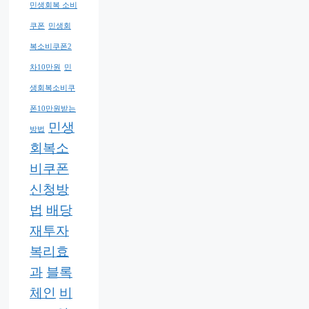
민생회복 소비
쿠폰
민생회
복소비쿠폰2
차10만원
민
생회복소비쿠
폰10만원받는
민생
방법
회복소
비쿠폰
신청방
법
배당
재투자
복리효
과
블록
체인
비