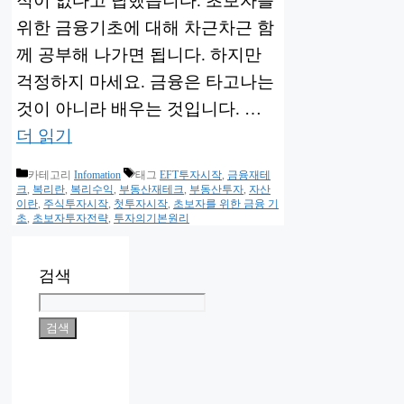
적이 없다고 답했습니다. 초보자를
위한 금융기초에 대해 차근차근 함
께 공부해 나가면 됩니다. 하지만
걱정하지 마세요. 금융은 타고나는
것이 아니라 배우는 것입니다. …
더 읽기
카테고리
Infomation
태그
EFT투자시작
,
금융재테
크
,
복리란
,
복리수익
,
부동산재테크
,
부동산투자
,
자산
이란
,
주식투자시작
,
첫투자시작
,
초보자를 위한 금융 기
초
,
초보자투자전략
,
투자의기본원리
검색
검색