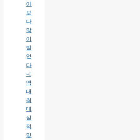
아
보
다
많
이
벌
었
다
~!
역
대
최
대
실
적
및