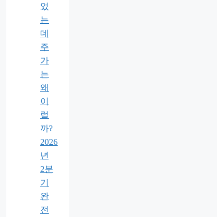
었
는
데
주
가
는
왜
이
럴
까?
2026
년
2분
기
완
전