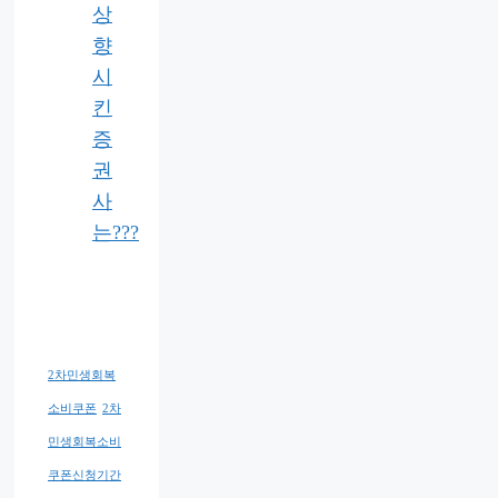
상
향
시
킨
증
권
사
는???
2차민생회복
소비쿠폰
2차
민생회복소비
쿠폰신청기간