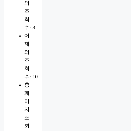
의
조
회
수:
8
어
제
의
조
회
수:
10
총
페
이
지
조
회