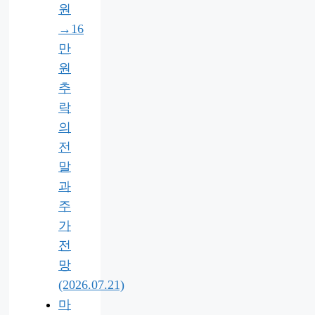
원
→16
만
원
추
락
의
전
말
과
주
가
전
망
(2026.07.21)
마