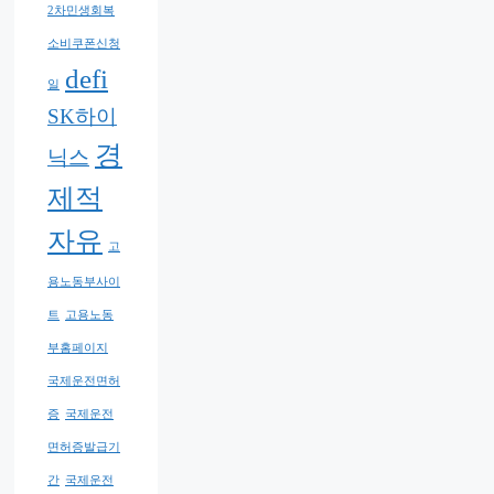
2차민생회복
소비쿠폰신청
defi
일
SK하이
경
닉스
제적
자유
고
용노동부사이
트
고용노동
부홈페이지
국제운전면허
증
국제운전
면허증발급기
간
국제운전