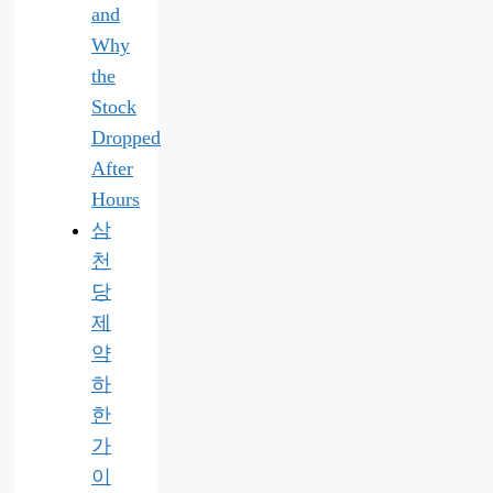
and
Why
the
Stock
Dropped
After
Hours
삼
천
당
제
약
하
한
가
이