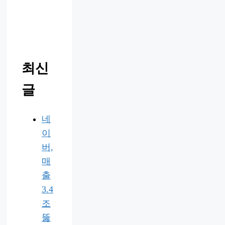
최신
글
네
이
버,
매
출
3.4
조
뚫