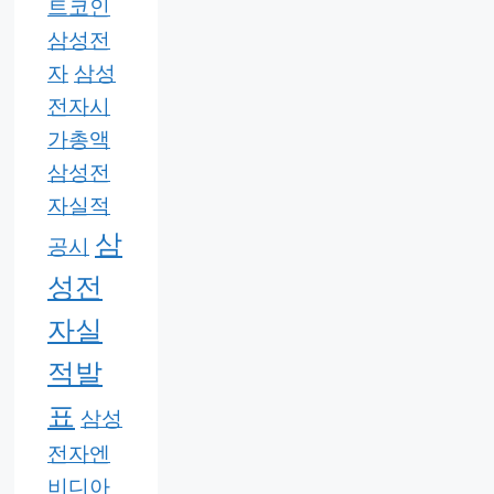
트코인
삼성전
자
삼성
전자시
가총액
삼성전
자실적
삼
공시
성전
자실
적발
표
삼성
전자엔
비디아