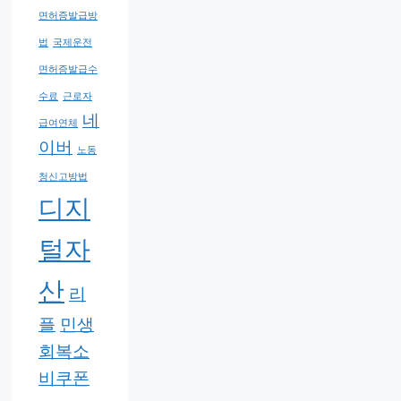
면허증발급방
법
국제운전
면허증발급수
수료
근로자
네
급여연체
이버
노동
청신고방법
디지
털자
산
리
플
민생
회복소
비쿠폰