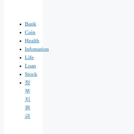
Bank
Coin
Health
Infomation
Life
Loan
Stock
정
부
지
원
금