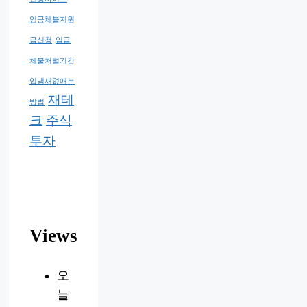
임금체불지원
금신청
임금
체불처벌기간
입냄새없애는
재테
방법
크
주식
투자
Views
오
늘