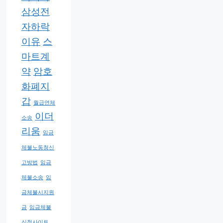
삼성전
자하락
이유
스
마트계
약
암호
화폐지
갑
월급연체
이더
소송
리움
임금
체불노동청신
고방법
임금
체불소송
임
금체불시지원
금
임금체불
신청사이트