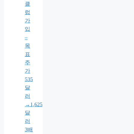
클
럽
가
입
–
목
표
주
가
535
달
러
→1,625
달
러
3배