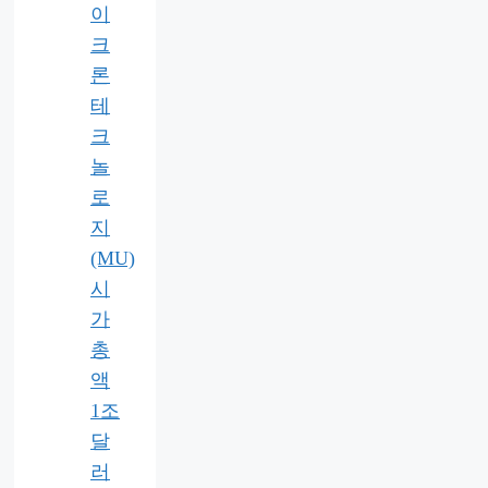
이
크
론
테
크
놀
로
지
(MU)
시
가
총
액
1조
달
러