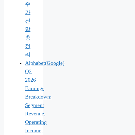
주
가
전
망
총
정
리
Alphabet(Google)
Q2
2026
Earnings
Breakdown:
Segment
Revenue,
Operating
Income,