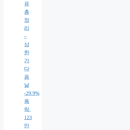
유
총
정
리
–
상
한
가
다
음
날
-29.9%
폭
락,
123
만