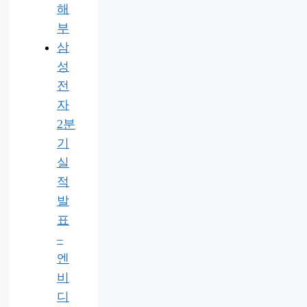
해
부
삼
성
전
자
2분
기
실
적
발
표
–
엔
비
디