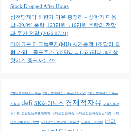
Stock Dropped After Hours
삼천당제약 하한가 이유 총정리 – 상한가 다음
날 -29.9% 폭락, 123만원→16만원 추락의 전말
과 주가 전망 (2026.07.21)
마이크론 테크놀로지(MU) 시가총액 1조달러 클
럽 가입 – 목표주가 535달러→1,625달러 3배 상
향시킨 증권사는???
2차민생회복소비쿠폰
2차민생회복소비쿠폰신청기간
2차민생회복소비쿠폰
defi
경제적자유
SK하이닉스
신청일
고용노동부
사이트
고용노동부홈페이지
국제운전면허증
국제운전면허증발급기간
국제
네이
운전면허증발급방법
국제운전면허증발급수수료
근로자급여연체