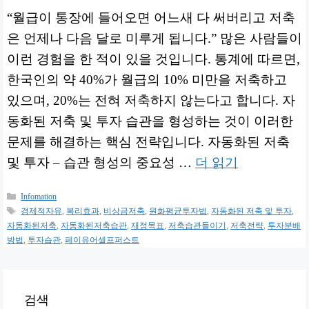
“월급이 통장에 들어오면 어느새 다 써버리고 저축
은 언제나 다음 달로 미루게 됩니다.” 많은 사람들이
이런 경험을 한 적이 있을 것입니다. 통계에 따르면,
한국인의 약 40%가 월급의 10% 미만을 저축하고
있으며, 20%는 전혀 저축하지 않는다고 합니다. 자
동화된 저축 및 투자 습관을 형성하는 것이 이러한
문제를 해결하는 핵심 전략입니다. 자동화된 저축
및 투자 – 습관 형성의 중요성 …
더 읽기
카
Infomation
테
태
경제적자유
,
복리효과
,
비상금저축
,
원화평균투자법
,
자동화된 저축 및 투자
,
고
그
자동화된저축
,
자동화된저축습관
,
재정목표
,
저축습관들이기
,
저축전략
,
투자분배
리
방법
,
투자습관
,
페이유어셀프퍼스트
검색