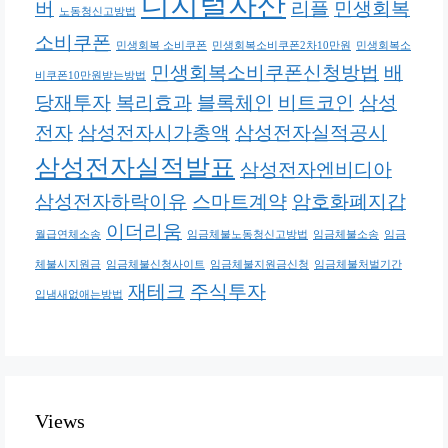
디지털자산
버
리플
민생회복
노동청신고방법
소비쿠폰
민생회복 소비쿠폰
민생회복소비쿠폰2차10만원
민생회복소
민생회복소비쿠폰신청방법
배
비쿠폰10만원받는방법
당재투자
복리효과
블록체인
비트코인
삼성
전자
삼성전자시가총액
삼성전자실적공시
삼성전자실적발표
삼성전자엔비디아
삼성전자하락이유
스마트계약
암호화폐지갑
이더리움
월급연체소송
임금체불노동청신고방법
임금체불소송
임금
체불시지원금
임금체불신청사이트
임금체불지원금신청
임금체불처벌기간
재테크
주식투자
입냄새없애는방법
Views