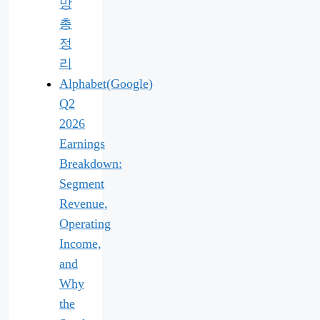
망
총
정
리
Alphabet(Google)
Q2
2026
Earnings
Breakdown:
Segment
Revenue,
Operating
Income,
and
Why
the