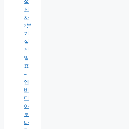
성
전
자
2분
기
실
적
발
표
–
엔
비
디
아
보
다