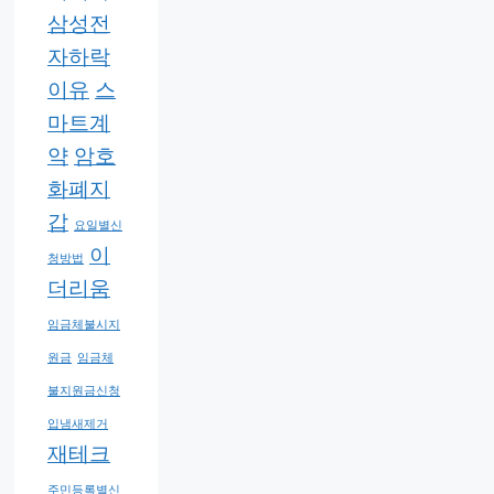
삼성전
자하락
이유
스
마트계
약
암호
화폐지
갑
요일별신
이
청방법
더리움
임금체불시지
원금
임금체
불지원금신청
입냄새제거
재테크
주민등록별신