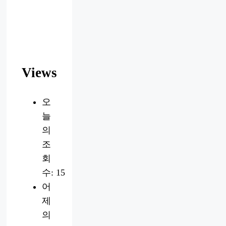
Views
오
늘
의
조
회
수:
15
어
제
의