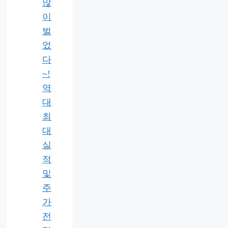
많
이
벌
었
다
~!
역
대
최
대
실
적
및
주
가
전