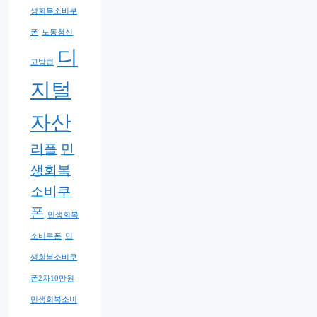
생회복소비쿠
폰
노동청신
디
고방법
지털
자산
리플
민
생회복
소비쿠
폰
민생회복
소비쿠폰
민
생회복소비쿠
폰2차10만원
민생회복소비