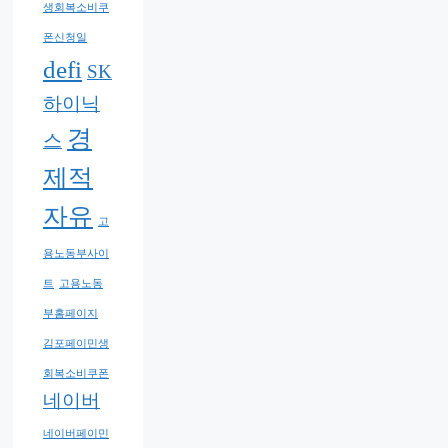
생회복소비쿠
폰신청일
defi
SK
하이닉
경
스
제적
자유
고
용노동부사이
트
고용노동
부홈페이지
김포페이민생
회복소비쿠폰
네이버
네이버페이민