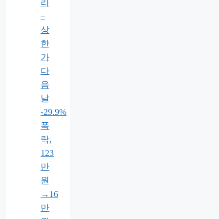
리
–
상
한
가
다
음
날
-29.9%
폭
락,
123
만
원
→16
만