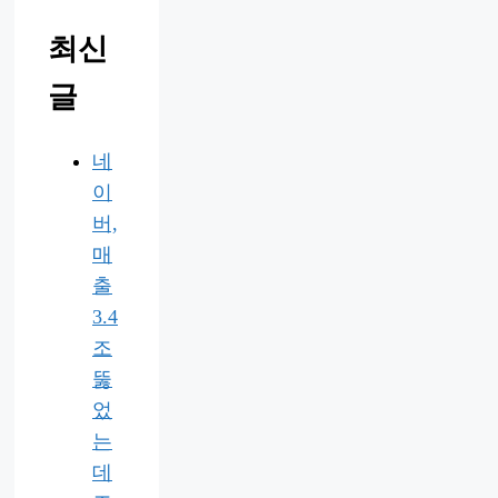
최신
글
네
이
버,
매
출
3.4
조
뚫
었
는
데