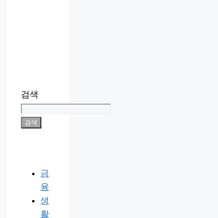
검색
검색
금
융
생
활