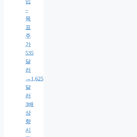
입
–
목
표
주
가
535
달
러
→1,625
달
러
3배
상
향
시