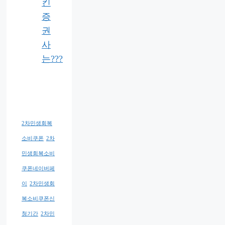
킨
증
권
사
는???
2차민생회복
소비쿠폰
2차
민생회복소비
쿠폰네이버페
이
2차민생회
복소비쿠폰신
청기간
2차민