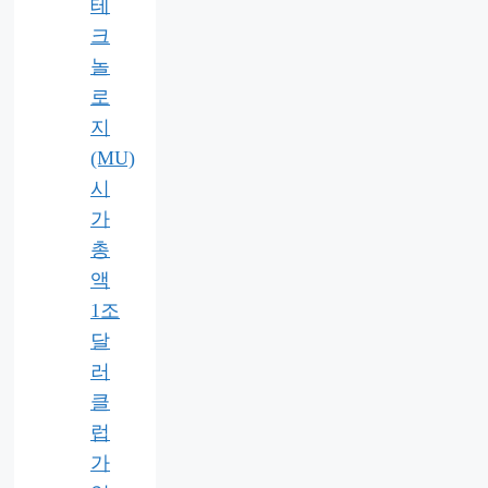
테
크
놀
로
지
(MU)
시
가
총
액
1조
달
러
클
럽
가