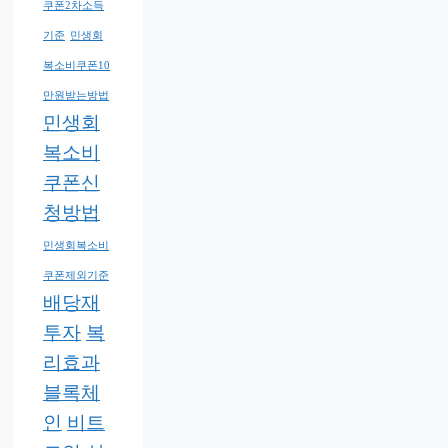
쿠폰2차소득
기준
민생회
복소비쿠폰10
만원받는방법
민생회
복소비
쿠폰신
청방법
민생회복소비
쿠폰제외기준
배당재
투자
복
리효과
블록체
인
비트