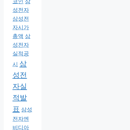
코인
삼
성전자
삼성전
자시가
총액
삼
성전자
실적공
삼
시
성전
자실
적발
표
삼성
전자엔
비디아