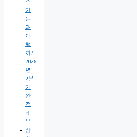
주
가
는
왜
이
럴
까?
2026
년
2분
기
완
전
해
부
삼