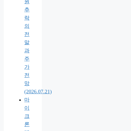
원
추
락
의
전
말
과
주
가
전
망
(2026.07.21)
마
이
크
론