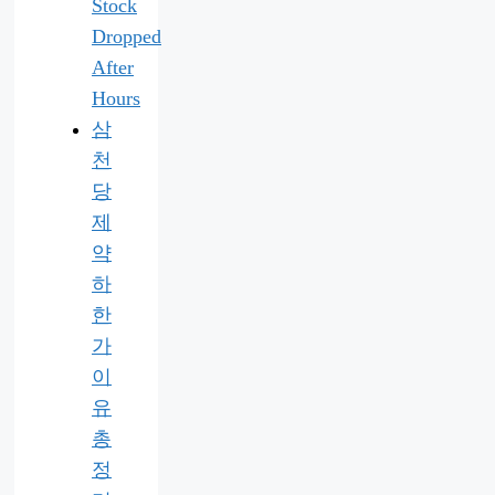
Stock
Dropped
After
Hours
삼
천
당
제
약
하
한
가
이
유
총
정