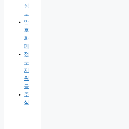
정
보
암
호
화
폐
정
부
지
원
금
주
식