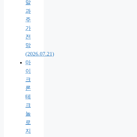
말
과
주
가
전
망
(2026.07.21)
마
이
크
론
테
크
놀
로
지