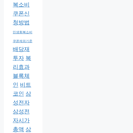
복소비
쿠폰신
청방법
민생회복소비
쿠폰제외기준
배당재
투자
복
리효과
블록체
인
비트
코인
삼
성전자
삼성전
자시가
총액
삼