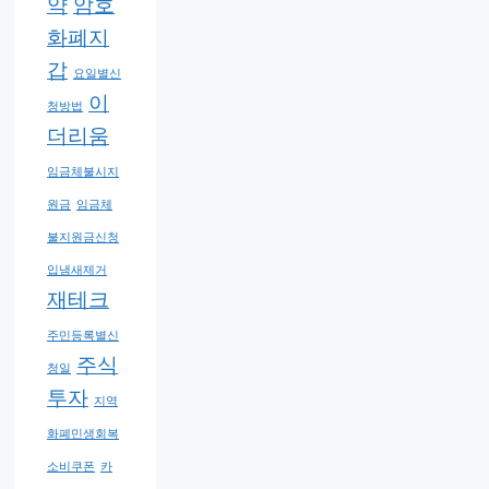
약
암호
화폐지
갑
요일별신
이
청방법
더리움
임금체불시지
원금
임금체
불지원금신청
입냄새제거
재테크
주민등록별신
주식
청일
투자
지역
화폐민생회복
소비쿠폰
카