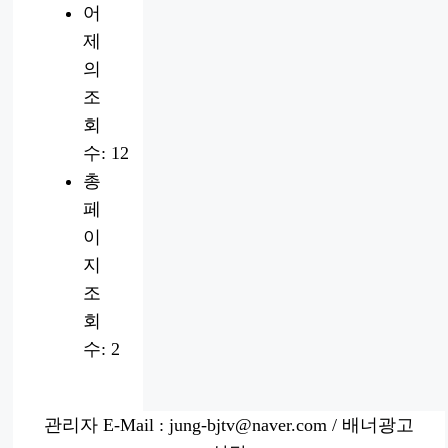
어
제
의
조
회
수:
12
총
페
이
지
조
회
수:
2
관리자 E-Mail : jung-bjtv@naver.com / 배너광고