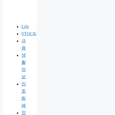
Life
STOCK
금
융
생
활
정
보
암
호
화
폐
정