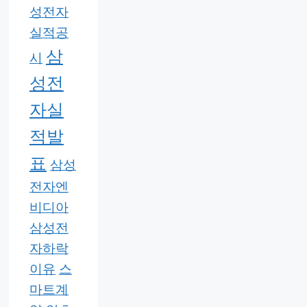
성전자
실적공
삼
시
성전
자실
적발
표
삼성
전자엔
비디아
삼성전
자하락
이유
스
마트계