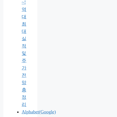
~!
역
대
최
대
실
적
및
주
가
전
망
총
정
리
Alphabet(Google)