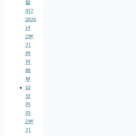
럴
까?
2026
년
2분
기
완
전
해
부
삼
성
전
자
2분
기