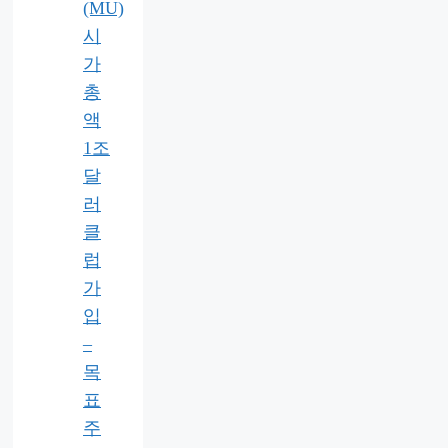
(MU)
시
가
총
액
1조
달
러
클
럽
가
입
–
목
표
주