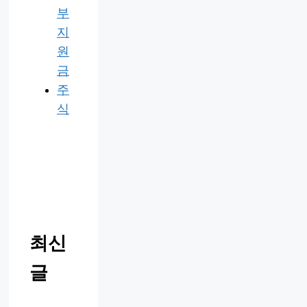
부
지
원
금
주
식
최신
글