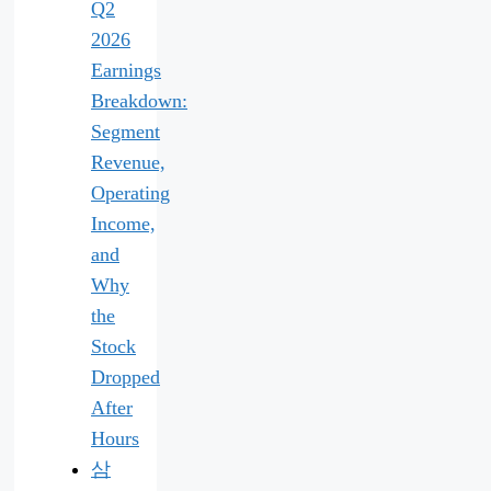
Q2
2026
Earnings
Breakdown:
Segment
Revenue,
Operating
Income,
and
Why
the
Stock
Dropped
After
Hours
삼