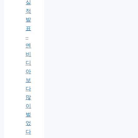
실
적
발
표
–
엔
비
디
아
보
다
많
이
벌
었
다