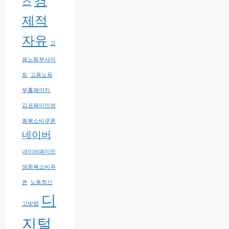
경
스
제적
자유
고
용노동부사이
트
고용노동
부홈페이지
김포페이민생
회복소비쿠폰
네이버
네이버페이민
생회복소비쿠
폰
노동청신
디
고방법
지털