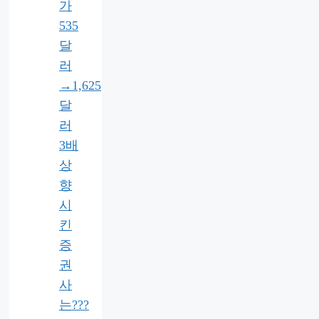
가
535
달
러
→1,625
달
러
3배
상
향
시
킨
증
권
사
는???