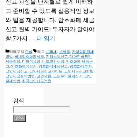
신고 과정을 단계별로 쉽게 이해하
고 준비할 수 있도록 실용적인 정보
와 팁을 제공합니다. 암호화폐 세금
신고 완벽 가이드: 투자자가 알아야
할 7가지 …
더 읽기
카테고리
주식
태그
nft과세
,
nft세금
,
가상화폐절세
방법
,
국내암호화폐세금
,
기타소득신고
,
대한민국코인
세금적용
,
디파이세금
,
비트코인세금
,
암호화폐 세금 신
고
,
암호화폐계산기
,
암호화폐세금신고
,
암호화폐투자
,
코인세금신고
,
코인세금신고가이드
,
코인세금신고방법
,
코인세금절약방법
,
코인세율
,
코인수익율계산기
,
코인
절세방법
,
한국코인세금적용
검색
검색