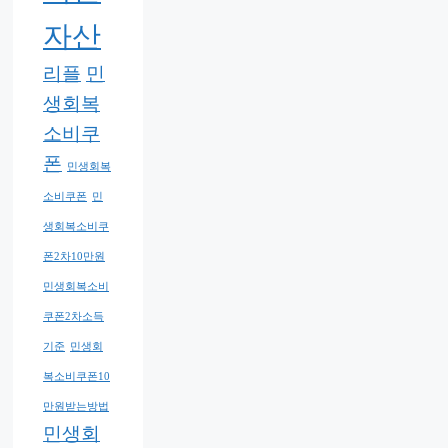
자산
리플
민
생회복
소비쿠
폰
민생회복
소비쿠폰
민
생회복소비쿠
폰2차10만원
민생회복소비
쿠폰2차소득
기준
민생회
복소비쿠폰10
만원받는방법
민생회