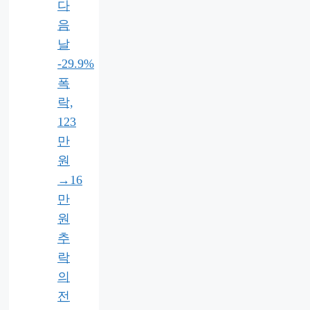
다
음
날
-29.9%
폭
락,
123
만
원
→16
만
원
추
락
의
전