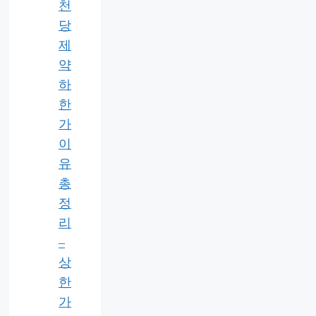
천
당
제
약
하
한
가
이
유
총
정
리
–
상
한
가