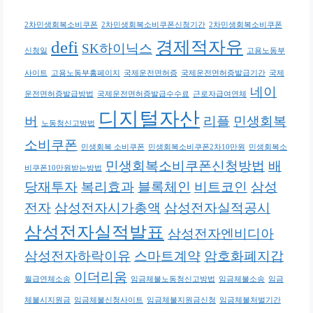
2차민생회복소비쿠폰
2차민생회복소비쿠폰신청기간
2차민생회복소비쿠폰
defi
경제적자유
SK하이닉스
신청일
고용노동부
사이트
고용노동부홈페이지
국제운전면허증
국제운전면허증발급기간
국제
네이
운전면허증발급방법
국제운전면허증발급수수료
근로자급여연체
디지털자산
버
리플
민생회복
노동청신고방법
소비쿠폰
민생회복 소비쿠폰
민생회복소비쿠폰2차10만원
민생회복소
민생회복소비쿠폰신청방법
배
비쿠폰10만원받는방법
당재투자
복리효과
블록체인
비트코인
삼성
전자
삼성전자시가총액
삼성전자실적공시
삼성전자실적발표
삼성전자엔비디아
삼성전자하락이유
스마트계약
암호화폐지갑
이더리움
월급연체소송
임금체불노동청신고방법
임금체불소송
임금
체불시지원금
임금체불신청사이트
임금체불지원금신청
임금체불처벌기간