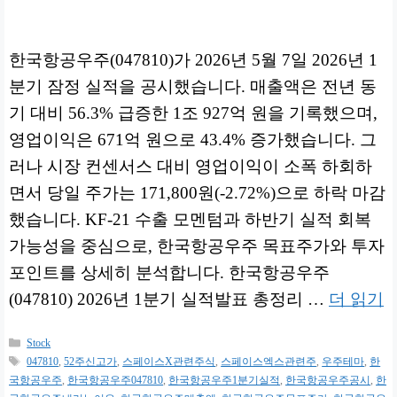
한국항공우주(047810)가 2026년 5월 7일 2026년 1
분기 잠정 실적을 공시했습니다. 매출액은 전년 동
기 대비 56.3% 급증한 1조 927억 원을 기록했으며,
영업이익은 671억 원으로 43.4% 증가했습니다. 그
러나 시장 컨센서스 대비 영업이익이 소폭 하회하
면서 당일 주가는 171,800원(-2.72%)으로 하락 마감
했습니다. KF-21 수출 모멘텀과 하반기 실적 회복
가능성을 중심으로, 한국항공우주 목표주가와 투자
포인트를 상세히 분석합니다. 한국항공우주
(047810) 2026년 1분기 실적발표 총정리 …
더 읽기
카
Stock
테
태
047810
,
52주신고가
,
스페이스X관련주식
,
스페이스엑스관련주
,
우주테마
,
한
고
그
국항공우주
,
한국항공우주047810
,
한국항공우주1분기실적
,
한국항공우주공시
,
한
리