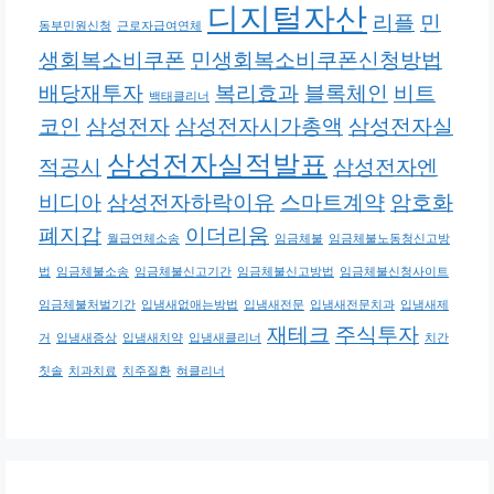
디지털자산
리플
민
동부민원신청
근로자급여연체
생회복소비쿠폰
민생회복소비쿠폰신청방법
배당재투자
복리효과
블록체인
비트
백태클리너
코인
삼성전자
삼성전자시가총액
삼성전자실
삼성전자실적발표
적공시
삼성전자엔
비디아
삼성전자하락이유
스마트계약
암호화
폐지갑
이더리움
월급연체소송
임금체불
임금체불노동청신고방
법
임금체불소송
임금체불신고기간
임금체불신고방법
임금체불신청사이트
임금체불처벌기간
입냄새없애는방법
입냄새전문
입냄새전문치과
입냄새제
재테크
주식투자
거
입냄새증상
입냄새치약
입냄새클리너
치간
칫솔
치과치료
치주질환
혀클리너