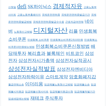
defi
경제적자유
SK하이닉스
신청일
고용노동부
사이트
고용노동부홈페이지
국제운전면허증
국제운전면허증발급기간
국제
네이
운전면허증발급방법
국제운전면허증발급수수료
근로자급여연체
디지털자산
버
리플
민생회복
노동청신고방법
소비쿠폰
민생회복 소비쿠폰
민생회복소비쿠폰2차10만원
민생회복소
민생회복소비쿠폰신청방법
배
비쿠폰10만원받는방법
당재투자
복리효과
블록체인
비트코인
삼성
전자
삼성전자시가총액
삼성전자실적공시
삼성전자실적발표
삼성전자엔비디아
삼성전자하락이유
스마트계약
암호화폐지갑
이더리움
월급연체소송
임금체불노동청신고방법
임금체불소송
임금
체불시지원금
임금체불신청사이트
임금체불지원금신청
임금체불처벌기간
재테크
주식투자
입냄새없애는방법