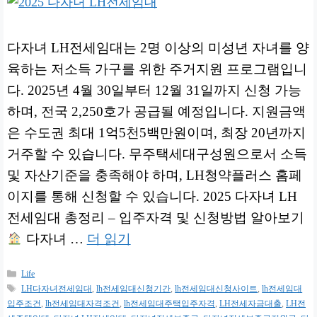
다자녀 LH전세임대는 2명 이상의 미성년 자녀를 양
육하는 저소득 가구를 위한 주거지원 프로그램입니
다. 2025년 4월 30일부터 12월 31일까지 신청 가능
하며, 전국 2,250호가 공급될 예정입니다. 지원금액
은 수도권 최대 1억5천5백만원이며, 최장 20년까지
거주할 수 있습니다. 무주택세대구성원으로서 소득
및 자산기준을 충족해야 하며, LH청약플러스 홈페
이지를 통해 신청할 수 있습니다. 2025 다자녀 LH
전세임대 총정리 – 입주자격 및 신청방법 알아보기
다자녀 …
더 읽기
카
Life
테
태
LH다자녀전세임대
,
lh전세임대신청기간
,
lh전세임대신청사이트
,
lh전세임대
고
그
입주조건
,
lh전세임대자격조건
,
lh전세임대주택입주자격
,
LH전세자금대출
,
LH전
리