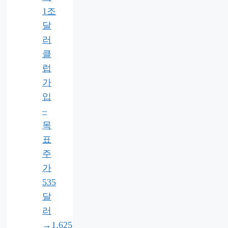
1조
달
러
클
럽
가
입
–
목
표
주
가
535
달
러
→1,625