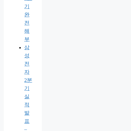
기
완
전
해
부
삼
성
전
자
2분
기
실
적
발
표
–