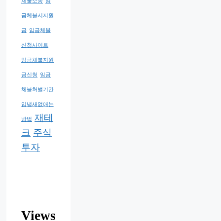
체불소송
임
금체불시지원
금
임금체불
신청사이트
임금체불지원
금신청
임금
체불처벌기간
입냄새없애는
재테
방법
크
주식
투자
Views