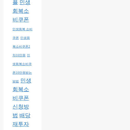
플
민생
회복소
비쿠폰
민생회복 소비
쿠폰
민생회
복소비쿠폰2
차10만원
민
생회복소비쿠
폰10만원받는
민생
방법
회복소
비쿠폰
신청방
법
배당
재투자