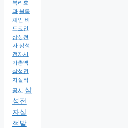
복리효
과
블록
체인
비
트코인
삼성전
자
삼성
전자시
가총액
삼성전
자실적
삼
공시
성전
자실
적발