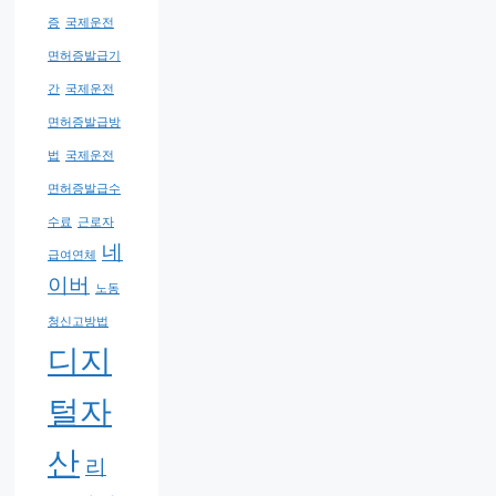
증
국제운전
면허증발급기
간
국제운전
면허증발급방
법
국제운전
면허증발급수
수료
근로자
네
급여연체
이버
노동
청신고방법
디지
털자
산
리