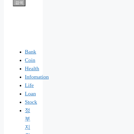
검색
Bank
Coin
Health
Infomation
Life
Loan
Stock
정
부
지