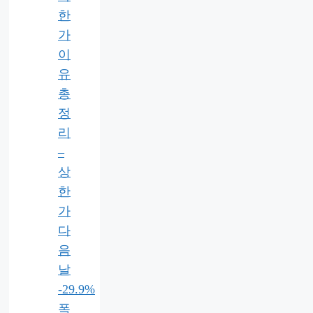
한
가
이
유
총
정
리
–
상
한
가
다
음
날
-29.9%
폭