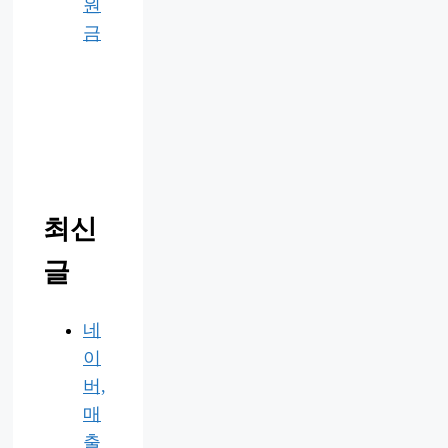
원
금
최신
글
네
이
버,
매
출