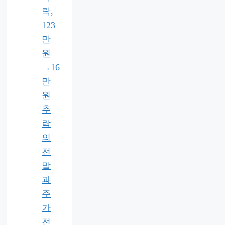
락,
123
만
원
→16
만
원
추
락
의
전
말
과
주
가
전