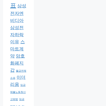
표
삼성
전자엔
비디아
삼성전
자하락
이유
스
마트계
약
암호
화폐지
갑
월급연체
이더
소송
리움
임금
체불노동청신
고방법
임금