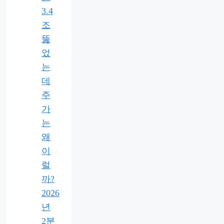
3.4
조
뚫
었
는
데
주
가
는
왜
이
럴
까?
2026
년
2분