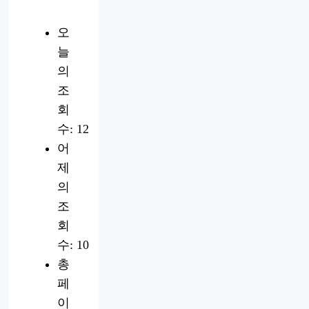
오
늘
의
조
회
수:
12
어
제
의
조
회
수:
10
총
페
이