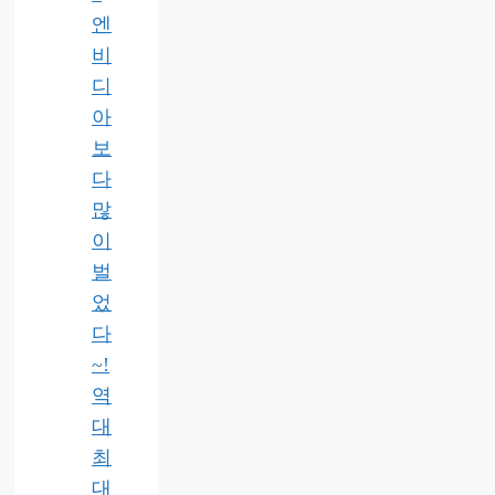
엔
비
디
아
보
다
많
이
벌
었
다
~!
역
대
최
대