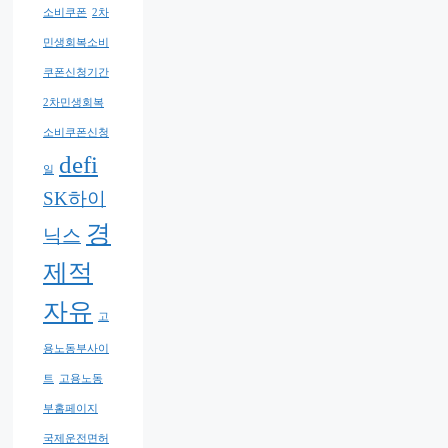
소비쿠폰
2차
민생회복소비
쿠폰신청기간
2차민생회복
소비쿠폰신청
defi
일
SK하이
경
닉스
제적
자유
고
용노동부사이
트
고용노동
부홈페이지
국제운전면허