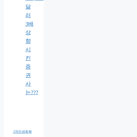
달
러
3배
상
향
시
킨
증
권
사
는???
2차민생회복