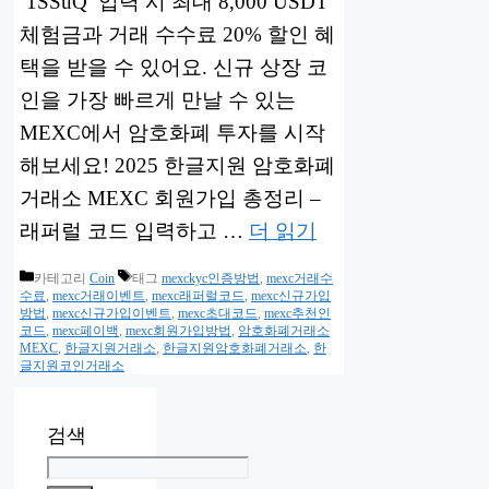
‘1SSuQ’ 입력 시 최대 8,000 USDT
체험금과 거래 수수료 20% 할인 혜
택을 받을 수 있어요. 신규 상장 코
인을 가장 빠르게 만날 수 있는
MEXC에서 암호화폐 투자를 시작
해보세요! 2025 한글지원 암호화폐
거래소 MEXC 회원가입 총정리 –
래퍼럴 코드 입력하고 …
더 읽기
카테고리
Coin
태그
mexckyc인증방법
,
mexc거래수
수료
,
mexc거래이벤트
,
mexc래퍼럴코드
,
mexc신규가입
방법
,
mexc신규가입이벤트
,
mexc초대코드
,
mexc추천인
코드
,
mexc페이백
,
mexc회원가입방법
,
암호화폐거래소
MEXC
,
한글지원거래소
,
한글지원암호화폐거래소
,
한
글지원코인거래소
검색