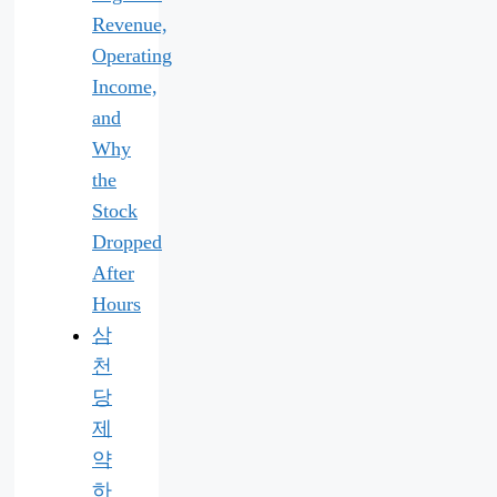
Revenue,
Operating
Income,
and
Why
the
Stock
Dropped
After
Hours
삼
천
당
제
약
하