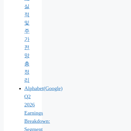
실
적
및
주
가
전
망
총
정
리
Alphabet(Google)
Q2
2026
Earnings
Breakdown:
Segment