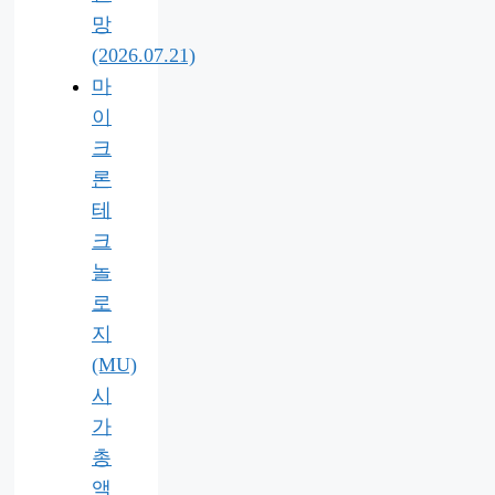
망
(2026.07.21)
마
이
크
론
테
크
놀
로
지
(MU)
시
가
총
액