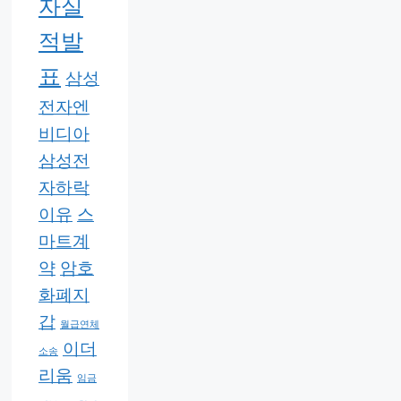
자실
적발
표
삼성
전자엔
비디아
삼성전
자하락
이유
스
마트계
약
암호
화폐지
갑
월급연체
이더
소송
리움
임금