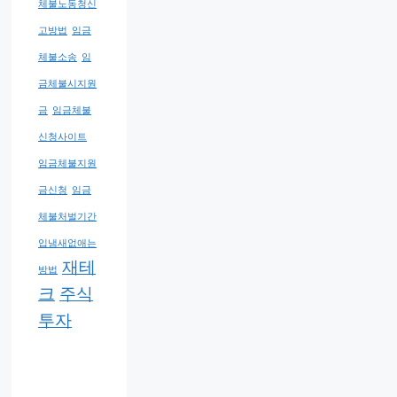
체불노동청신
고방법
임금
체불소송
임
금체불시지원
금
임금체불
신청사이트
임금체불지원
금신청
임금
체불처벌기간
입냄새없애는
재테
방법
크
주식
투자