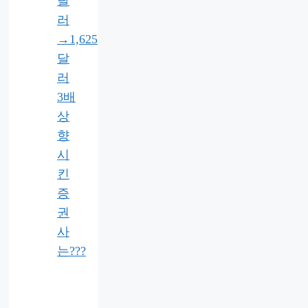
달
러
→1,625
달
러
3배
상
향
시
킨
증
권
사
는???