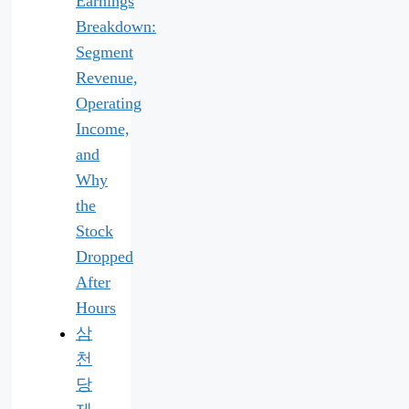
Earnings
Breakdown:
Segment
Revenue,
Operating
Income,
and
Why
the
Stock
Dropped
After
Hours
삼
천
당