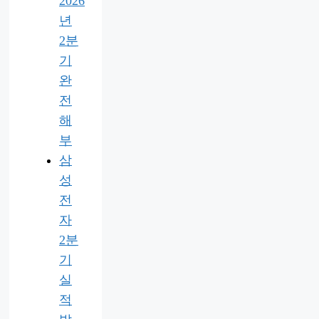
2026
년
2분
기
완
전
해
부
삼
성
전
자
2분
기
실
적