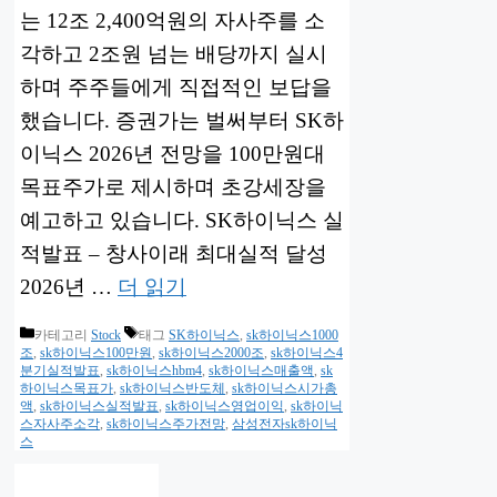
는 12조 2,400억원의 자사주를 소
각하고 2조원 넘는 배당까지 실시
하며 주주들에게 직접적인 보답을
했습니다. 증권가는 벌써부터 SK하
이닉스 2026년 전망을 100만원대
목표주가로 제시하며 초강세장을
예고하고 있습니다. SK하이닉스 실
적발표 – 창사이래 최대실적 달성
2026년 …
더 읽기
카테고리
Stock
태그
SK하이닉스
,
sk하이닉스1000
조
,
sk하이닉스100만원
,
sk하이닉스2000조
,
sk하이닉스4
분기실적발표
,
sk하이닉스hbm4
,
sk하이닉스매출액
,
sk
하이닉스목표가
,
sk하이닉스반도체
,
sk하이닉스시가총
액
,
sk하이닉스실적발표
,
sk하이닉스영업이익
,
sk하이닉
스자사주소각
,
sk하이닉스주가전망
,
삼성전자sk하이닉
스