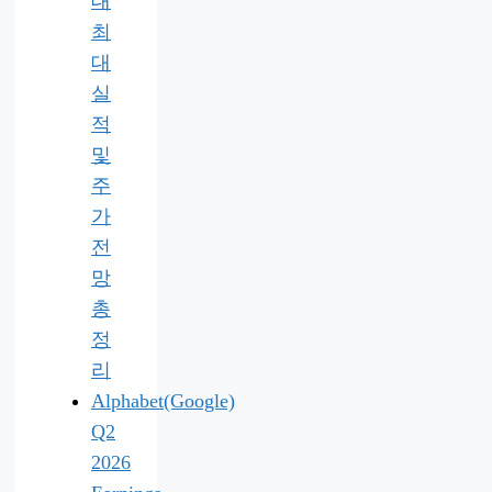
대
최
대
실
적
및
주
가
전
망
총
정
리
Alphabet(Google)
Q2
2026