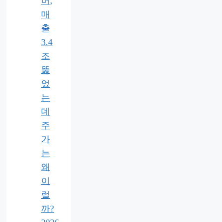
버,
매
출
3.4
조
뚫
었
는
데
주
가
는
왜
이
럴
까?