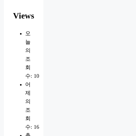
Views
오
늘
의
조
회
수:
10
어
제
의
조
회
수:
16
총