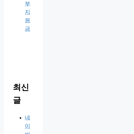
부
지
원
금
최신
글
네
이