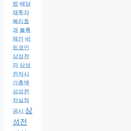
법
배당
재투자
복리효
과
블록
체인
비
트코인
삼성전
자
삼성
전자시
가총액
삼성전
자실적
삼
공시
성전