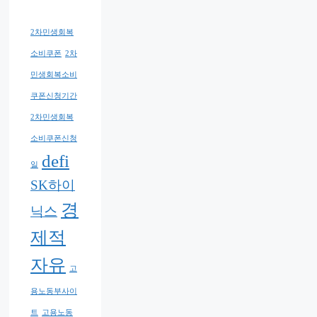
2차민생회복
소비쿠폰
2차
민생회복소비
쿠폰신청기간
2차민생회복
소비쿠폰신청
defi
일
SK하이
경
닉스
제적
자유
고
용노동부사이
트
고용노동