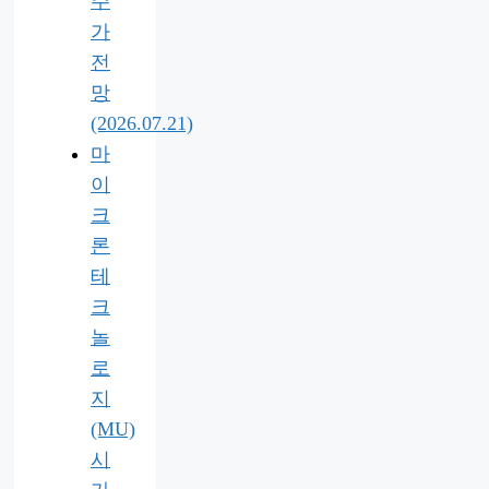
주
가
전
망
(2026.07.21)
마
이
크
론
테
크
놀
로
지
(MU)
시