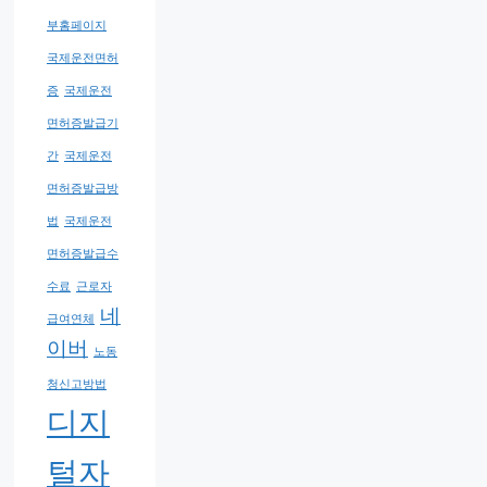
부홈페이지
국제운전면허
증
국제운전
면허증발급기
간
국제운전
면허증발급방
법
국제운전
면허증발급수
수료
근로자
네
급여연체
이버
노동
청신고방법
디지
털자