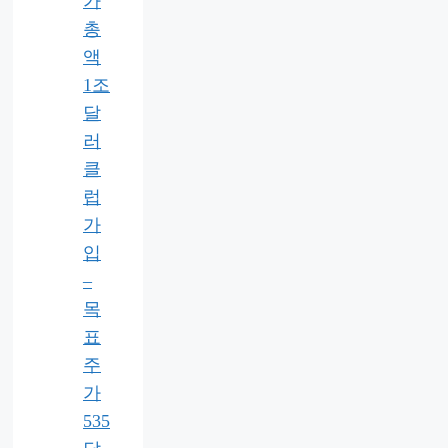
가
총
액
1조
달
러
클
럽
가
입
–
목
표
주
가
535