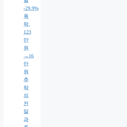
날
-29.9%
폭
락,
123
만
원
→16
만
원
추
락
의
전
말
과