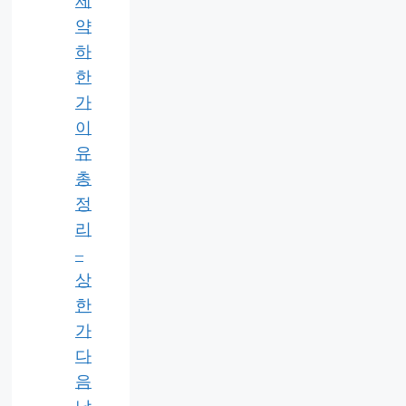
제
약
하
한
가
이
유
총
정
리
–
상
한
가
다
음