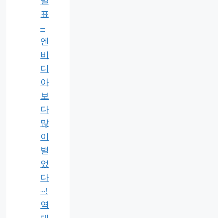
발
표
–
엔
비
디
아
보
다
많
이
벌
었
다
~!
역